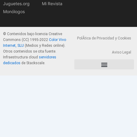
Juguetes.org
Mi Revista
Monólogos
© Contenidos bajo licencia Creative
PolÃ­tica de Privacidad y Cookies
Commons (CC) 1995-2022
Color Vivo
Internet, SLU
(Medios y Redes online).
Otros contenidos se cita fuente.
Aviso Legal
Infraestructura cloud
servidores
dedicados
de Stackscale.
PolÃ­tica de Privacidad y Cookies