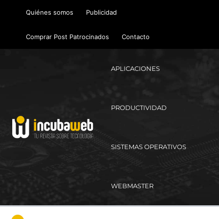
Ir
Quiénes somos
Publicidad
al
contenido
Comprar Post Patrocinados
Contacto
APLICACIONES
PRODUCTIVIDAD
SISTEMAS OPERATIVOS
WEBMASTER
Ma