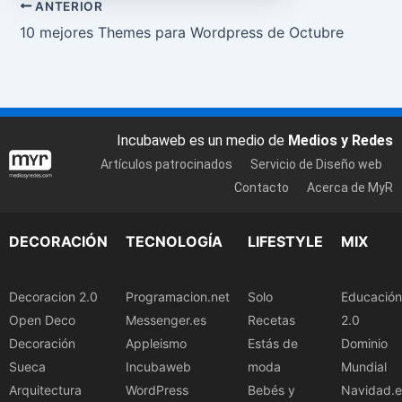
ANTERIOR
10 mejores Themes para Wordpress de Octubre
Incubaweb es un medio de
Medios y Redes
Artículos patrocinados
Servicio de Diseño web
Contacto
Acerca de MyR
DECORACIÓN
TECNOLOGÍA
LIFESTYLE
MIX
Decoracion 2.0
Programacion.net
Solo
Educación
Open Deco
Messenger.es
Recetas
2.0
Decoración
Appleismo
Estás de
Dominio
Sueca
Incubaweb
moda
Mundial
Arquitectura
WordPress
Bebés y
Navidad.e