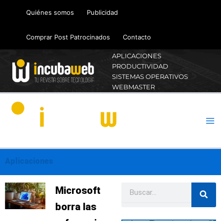
Ir
Quiénes somos
Publicidad
al
contenido
Comprar Post Patrocinados
Contacto
APLICACIONES
PRODUCTIVIDAD
SISTEMAS OPERATIVOS
WEBMASTER
Aplicaciones
Buscar
Página
Página
Página
Página
Página
Microsoft
borra las