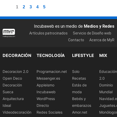
1
2
3
4
5
Incubaweb es un medio de
Medios y Redes
Artículos patrocinados
Servicio de Diseño web
Contacto
Acerca de MyR
DECORACIÓN
TECNOLOGÍA
LIFESTYLE
MIX
Decoracion 2.0
Programacion.net
Solo
Educación
Open Deco
Messenger.es
Recetas
2.0
Decoración
Appleismo
Estás de
Dominio
Sueca
Incubaweb
moda
Mundial
Arquitectura
WordPress
Bebés y
Navidad.e
Ideal
Directo
embarazos
Juguetes.
Videodecoración
Redes Sociales
Amor.net
Monólogo