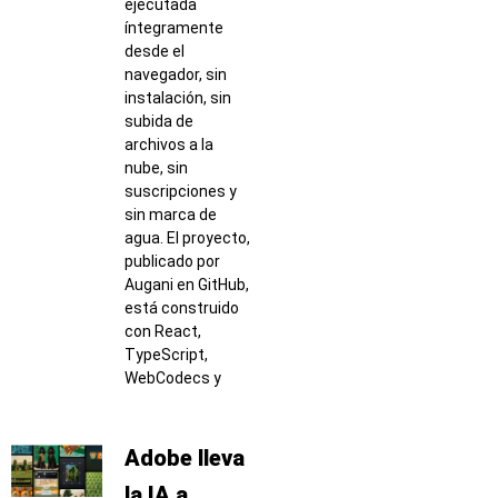
ejecutada
íntegramente
desde el
navegador, sin
instalación, sin
subida de
archivos a la
nube, sin
suscripciones y
sin marca de
agua. El proyecto,
publicado por
Augani en GitHub,
está construido
con React,
TypeScript,
WebCodecs y
Adobe lleva
la IA a