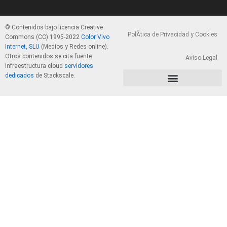
© Contenidos bajo licencia Creative
PolÃ­tica de Privacidad y Cookies
Commons (CC) 1995-2022
Color Vivo
Internet, SLU
(Medios y Redes online).
Otros contenidos se cita fuente.
Aviso Legal
Infraestructura cloud
servidores
dedicados
de Stackscale.
PolÃ­tica de Privacidad y Cookies