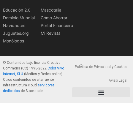
Educación 2.0
Mascotalia
Dominio Mundial
Cómo Ahorrar
Navidad.es
Portal Financiero
Juguetes.org
Mi Revista
Monólogos
© Contenidos bajo licencia Creative
PolÃ­tica de Privacidad y Cookies
Commons (CC) 1995-2022
Color Vivo
Internet, SLU
(Medios y Redes online).
Otros contenidos se cita fuente.
Aviso Legal
Infraestructura cloud
servidores
dedicados
de Stackscale.
PolÃ­tica de Privacidad y Cookies