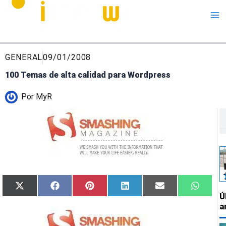
Me
GENERAL
09/01/2008
100 Temas de alta calidad para Wordpress
Por
MyR
B
Compartir
Compartir
Compartir
Compartir
Compartir
Compar
X
Facebook
Pinterest
LinkedIn
Email
Whats
Ú
en
en
en
en
en
en
(Twitter)
a