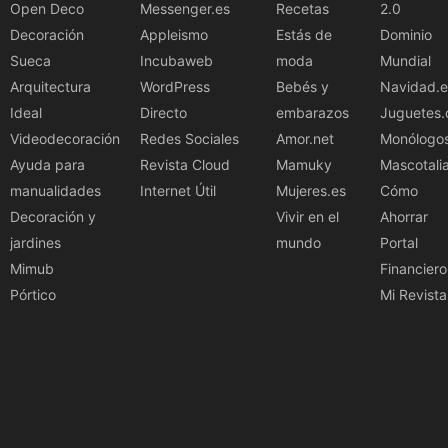
Open Deco
Messenger.es
Recetas
2.0
Decoración
Appleismo
Estás de
Dominio
Sueca
Incubaweb
moda
Mundial
Arquitectura
WordPress
Bebés y
Navidad.e
Ideal
Directo
embarazos
Juguetes.
Videodecoración
Redes Sociales
Amor.net
Monólogo
Ayuda para
Revista Cloud
Mamuky
Mascotali
manualidades
Internet Útil
Mujeres.es
Cómo
Decoración y
Vivir en el
Ahorrar
jardines
mundo
Portal
Mimub
Financiero
Pórtico
Mi Revista