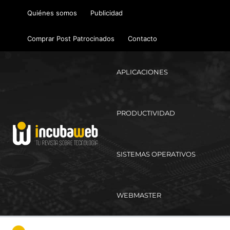
Ir
Quiénes somos
Publicidad
al
contenido
Comprar Post Patrocinados
Contacto
APLICACIONES
PRODUCTIVIDAD
SISTEMAS OPERATIVOS
WEBMASTER
Ma