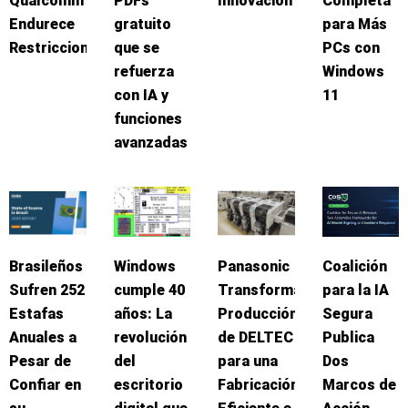
Qualcomm
PDFs
Innovación
Completa
Endurece
gratuito
para Más
Restricciones
que se
PCs con
refuerza
Windows
con IA y
11
funciones
avanzadas
Brasileños
Windows
Panasonic
Coalición
Sufren 252
cumple 40
Transforma
para la IA
Estafas
años: La
Producción
Segura
Anuales a
revolución
de DELTEC
Publica
Pesar de
del
para una
Dos
Confiar en
escritorio
Fabricación
Marcos de