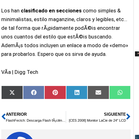
Los han
clasificado en secciones
como simples &
minimalistas, estilo maganzine, claros y legibles, etc…
de tal forma que rÃ¡pidamente podÃ©is encontrar
unos cuantos del estilo que estÃ©is buscando.
AdemÃ¡s todos incluyen un enlace a modo de «demo»
para probarlos. Espero que os sirva de ayuda.
VÃ­a | Digg Tech
Compartir
Compartir
Compartir
Compartir
Compartir
Compar
X
Facebook
Pinterest
LinkedIn
Email
Whats
en
en
en
en
en
en
(Twitter)
ANTERIOR
SIGUIENTE
Ant
Si
FlashFectch: Descarga Flash fÃ¡cilmente
[CES 2008] Monitor LaCie de 24″ LCD