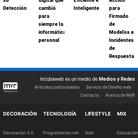
su
digital que
Eficiente e
Acción
Detección
cambió
Inteligente
para
para
Firmado
siempre la
de
informática
Modelos e
personal
Incidentes
de
Respuesta
Incubaweb es un medio de
Medios y Redes
Artículos patrocinados
Servicio de Diseño web
Contacto
Acerca de MyR
DECORACIÓN
TECNOLOGÍA
LIFESTYLE
MIX
Decoracion 2.0
Programacion.net
Solo
Educación