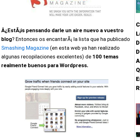
C
Â¿EstÃ¡is pensando darle un aire nuevo a vuestro
L
blog
? Entonces os encantarÃ¡ la lista que ha publicado
D
Smashing Magazine
(en esta web ya han realizado
D
algunas recopilaciones excelentes) de
100 temas
A
realmente buenos para Wordpress.
Q
E
R