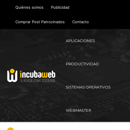
Ir
Quiénes somos
Publicidad
al
contenido
Comprar Post Patrocinados
Contacto
APLICACIONES
PRODUCTIVIDAD
SISTEMAS OPERATIVOS
WEBMASTER
Ma