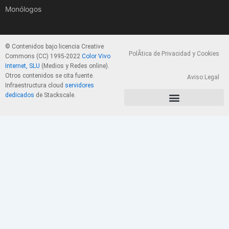
Monólogos
© Contenidos bajo licencia Creative
PolÃ­tica de Privacidad y Cookies
Commons (CC) 1995-2022
Color Vivo
Internet, SLU
(Medios y Redes online).
Otros contenidos se cita fuente.
Aviso Legal
Infraestructura cloud
servidores
dedicados
de Stackscale.
PolÃ­tica de Privacidad y Cookies