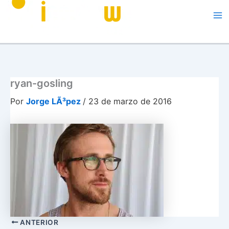
Me
ryan-gosling
Por
Jorge LÃ³pez
/
23 de marzo de 2016
ANTERIOR