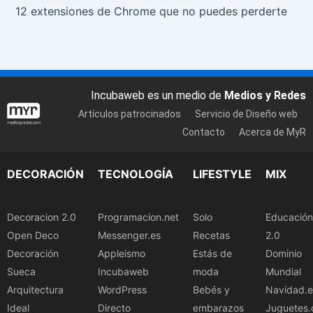
12 extensiones de Chrome que no puedes perderte
Incubaweb es un medio de
Medios y Redes
Artículos patrocinados
Servicio de Diseño web
Contacto
Acerca de MyR
DECORACIÓN
TECNOLOGÍA
LIFESTYLE
MIX
Decoracion 2.0
Programacion.net
Solo
Educación
Open Deco
Messenger.es
Recetas
2.0
Decoración
Appleismo
Estás de
Dominio
Sueca
Incubaweb
moda
Mundial
Arquitectura
WordPress
Bebés y
Navidad.e
Ideal
Directo
embarazos
Juguetes.