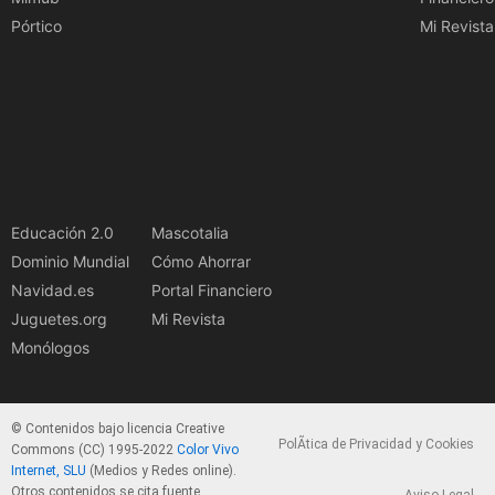
Pórtico
Mi Revista
Educación 2.0
Mascotalia
Dominio Mundial
Cómo Ahorrar
Navidad.es
Portal Financiero
Juguetes.org
Mi Revista
Monólogos
© Contenidos bajo licencia Creative
PolÃ­tica de Privacidad y Cookies
Commons (CC) 1995-2022
Color Vivo
Internet, SLU
(Medios y Redes online).
Otros contenidos se cita fuente.