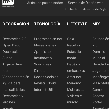
Artículos patrocinados
Servicio de Diseño web
Contacto
Acerca de MyR
DECORACIÓN
TECNOLOGÍA
LIFESTYLE
MIX
Decoracion 2.0
Programacion.net
Solo
Educación
Open Deco
Messenger.es
Recetas
2.0
Decoración
Appleismo
Estás de
Dominio
Sueca
Incubaweb
moda
Mundial
Arquitectura
WordPress
Bebés y
Navidad.e
Ideal
Directo
embarazos
Juguetes.
Videodecoración
Redes Sociales
Amor.net
Monólogo
Ayuda para
Revista Cloud
Mamuky
Mascotali
manualidades
Internet Útil
Mujeres.es
Cómo
Decoración y
Vivir en el
Ahorrar
jardines
mundo
Portal
Mimub
Financiero