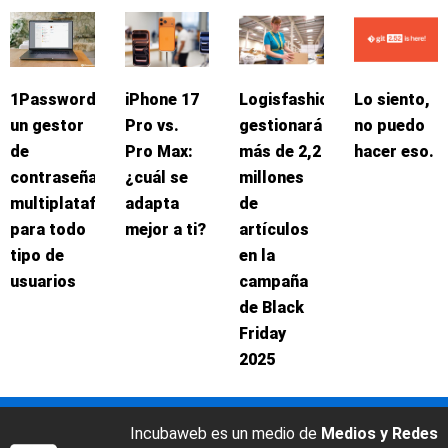
1Password:
iPhone 17
Logisfashion
Lo siento,
un gestor
Pro vs.
gestionará
no puedo
de
Pro Max:
más de 2,2
hacer eso.
contraseñas
¿cuál se
millones
multiplataforma
adapta
de
para todo
mejor a ti?
artículos
tipo de
en la
usuarios
campaña
de Black
Friday
2025
Incubaweb es un medio de
Medios y Redes