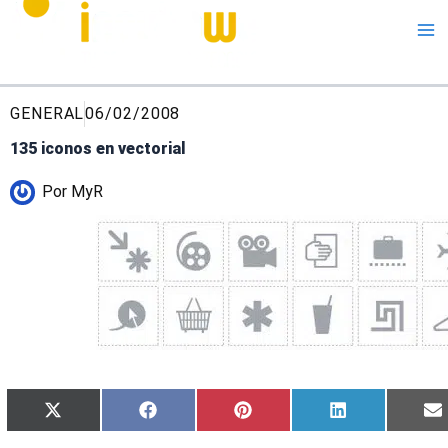
Me
GENERAL
06/02/2008
135 iconos en vectorial
Por
MyR
Compartir
Compartir
Compartir
Compartir
X
Facebook
Pinterest
LinkedIn
en
en
en
en
(Twitter)