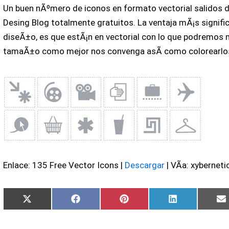
Un buen nÃºmero de iconos en formato vectorial salidos de
Desing Blog totalmente gratuitos. La ventaja mÃ¡s signific
diseÃ±o, es que estÃ¡n en vectorial con lo que podremos 
tamaÃ±o como mejor nos convenga asÃ­ como colorearlo
Enlace: 135 Free Vector Icons |
Descargar
| VÃ­a: xyberneti
Compartir
Compartir
Compartir
Compartir
X
Facebook
Pinterest
LinkedIn
en
en
en
en
(Twitter)