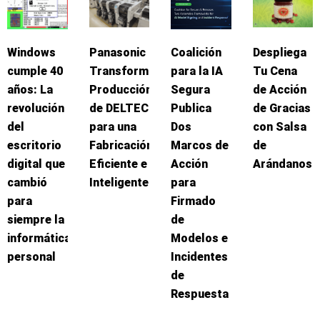
Windows
Panasonic
Coalición
Despliega
cumple 40
Transforma
para la IA
Tu Cena
años: La
Producción
Segura
de Acción
revolución
de DELTEC
Publica
de Gracias
del
para una
Dos
con Salsa
escritorio
Fabricación
Marcos de
de
digital que
Eficiente e
Acción
Arándanos
cambió
Inteligente
para
para
Firmado
siempre la
de
informática
Modelos e
personal
Incidentes
de
Respuesta