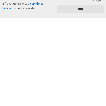
Aviso Legal
Infraestructura cloud
servidores
dedicados
de Stackscale.
PolÃ­tica de Privacidad y Cookies