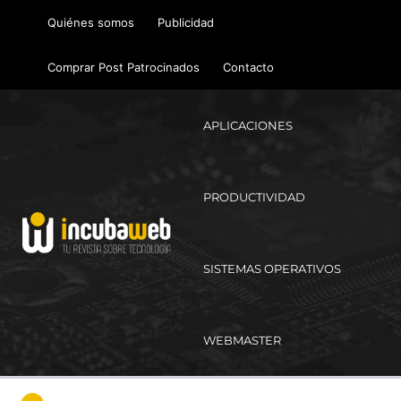
Ir
Quiénes somos
Publicidad
al
contenido
Comprar Post Patrocinados
Contacto
APLICACIONES
PRODUCTIVIDAD
SISTEMAS OPERATIVOS
WEBMASTER
Ma