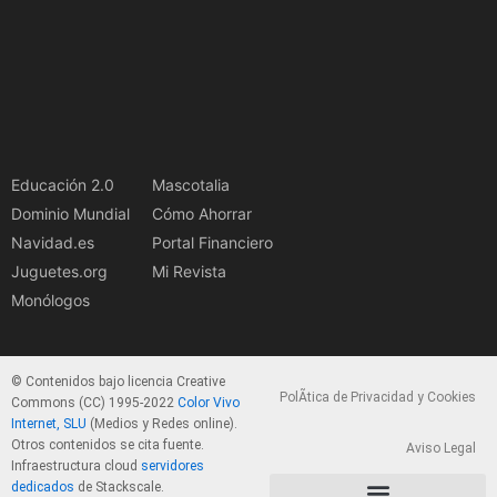
Educación 2.0
Mascotalia
Dominio Mundial
Cómo Ahorrar
Navidad.es
Portal Financiero
Juguetes.org
Mi Revista
Monólogos
© Contenidos bajo licencia Creative
PolÃ­tica de Privacidad y Cookies
Commons (CC) 1995-2022
Color Vivo
Internet, SLU
(Medios y Redes online).
Otros contenidos se cita fuente.
Aviso Legal
Infraestructura cloud
servidores
dedicados
de Stackscale.