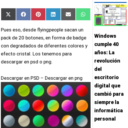
Compartir
Compartir
Compartir
Compartir
Compartir
Compartir
X
Facebook
Pinterest
LinkedIn
Email
WhatsApp
en
en
en
en
en
en
(Twitter)
Pues eso, desde flyingpeople sacan un
Windows
pack de 20 botones, en forma de badge
cumple 40
con degradados de diferentes colores y
años: La
efecto cristal. Los tenemos para
revolución
descargar en psd o png.
del
escritorio
Descargar en PSD – Descargar en png
digital que
cambió para
siempre la
informática
personal