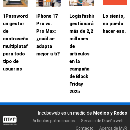
1Password:
iPhone 17
Logisfashion
Lo siento,
un gestor
Pro vs.
gestionará
no puedo
de
Pro Max:
más de 2,2
hacer eso.
contraseñas
¿cuál se
millones
multiplataforma
adapta
de
para todo
mejor a ti?
artículos
tipo de
en la
usuarios
campaña
de Black
Friday
2025
Incubaweb es un medio de
Medios y Redes
Artículos patrocinados
Servicio de Diseño web
Contacto
Acerca de MyR