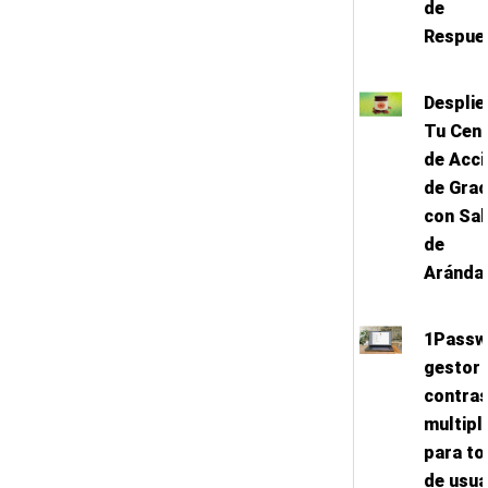
de
Respue
Desplie
Tu Cen
de Acci
de Grac
con Sal
de
Aránda
1Passw
gestor 
contra
multip
para to
de usua