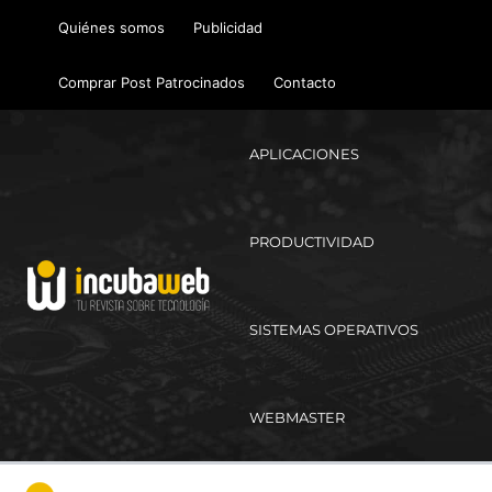
Ir
Quiénes somos
Publicidad
al
contenido
Comprar Post Patrocinados
Contacto
APLICACIONES
PRODUCTIVIDAD
SISTEMAS OPERATIVOS
WEBMASTER
Ma