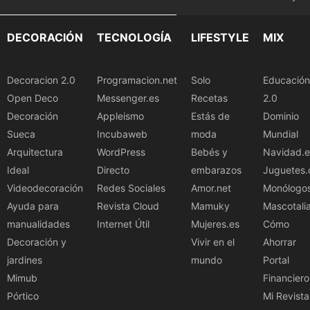
DECORACIÓN
TECNOLOGÍA
LIFESTYLE
MIX
Decoracion 2.0
Programacion.net
Solo
Educación
Open Deco
Messenger.es
Recetas
2.0
Decoración
Appleismo
Estás de
Dominio
Sueca
Incubaweb
moda
Mundial
Arquitectura
WordPress
Bebés y
Navidad.e
Ideal
Directo
embarazos
Juguetes.
Videodecoración
Redes Sociales
Amor.net
Monólogo
Ayuda para
Revista Cloud
Mamuky
Mascotali
manualidades
Internet Útil
Mujeres.es
Cómo
Decoración y
Vivir en el
Ahorrar
jardines
mundo
Portal
Mimub
Financiero
Pórtico
Mi Revista