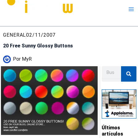
Me
GENERAL
02/11/2007
20 Free Sunny Glossy Buttons
Por
MyR
Buscar
Últimos
artículos