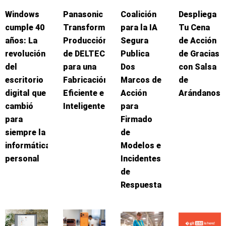
Windows
Panasonic
Coalición
Despliega
cumple 40
Transforma
para la IA
Tu Cena
años: La
Producción
Segura
de Acción
revolución
de DELTEC
Publica
de Gracias
del
para una
Dos
con Salsa
escritorio
Fabricación
Marcos de
de
digital que
Eficiente e
Acción
Arándanos
cambió
Inteligente
para
para
Firmado
siempre la
de
informática
Modelos e
personal
Incidentes
de
Respuesta