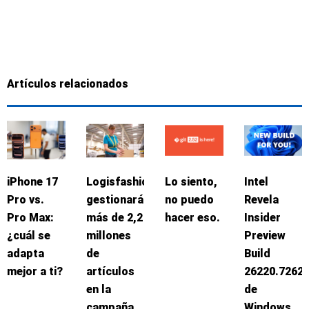
Artículos relacionados
iPhone 17
Logisfashion
Lo siento,
Intel
Pro vs.
gestionará
no puedo
Revela
Pro Max:
más de 2,2
hacer eso.
Insider
¿cuál se
millones
Preview
adapta
de
Build
mejor a ti?
artículos
26220.7262
en la
de
campaña
Windows