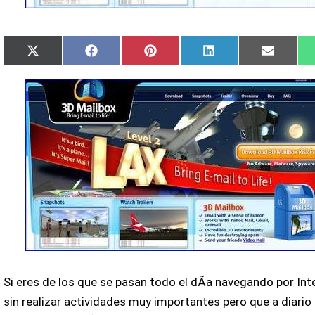
Compartir
Compartir
Compartir
Compartir
Compart
X
Facebook
Pinterest
LinkedIn
Email
en
en
en
en
en
(Twitter)
Si eres de los que se pasan todo el dÃ­a navegando por Int
sin realizar actividades muy importantes pero que a diario