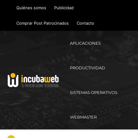
Ir
Quiénes somos
Publicidad
al
contenido
Comprar Post Patrocinados
Contacto
APLICACIONES
PRODUCTIVIDAD
SISTEMAS OPERATIVOS
WEBMASTER
Ma