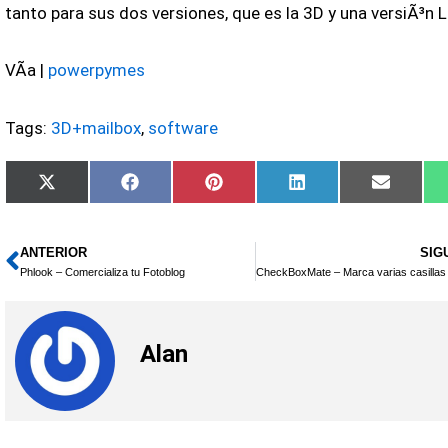
tanto para sus dos versiones, que es la 3D y una versiÃ³n L
VÃ­a |
powerpymes
Tags:
3D+mailbox
,
software
Compartir
Compartir
Compartir
Compartir
Compart
X
Facebook
Pinterest
LinkedIn
Email
en
en
en
en
en
(Twitter)
ANTERIOR
SIG
Ant
Phlook – Comercializa tu Fotoblog
Alan