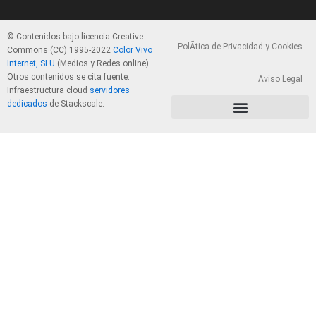
© Contenidos bajo licencia Creative
PolÃ­tica de Privacidad y Cookies
Commons (CC) 1995-2022
Color Vivo
Internet, SLU
(Medios y Redes online).
Otros contenidos se cita fuente.
Aviso Legal
Infraestructura cloud
servidores
dedicados
de Stackscale.
PolÃ­tica de Privacidad y Cookies