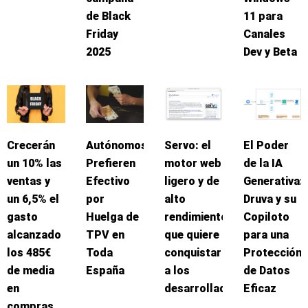
de Black
11 para
Friday
Canales
2025
Dev y Beta
Crecerán
Autónomos
Servo: el
El Poder
un 10% las
Prefieren
motor web
de la IA
ventas y
Efectivo
ligero y de
Generativa:
un 6,5% el
por
alto
Druva y su
gasto
Huelga de
rendimiento
Copiloto
alcanzado
TPV en
que quiere
para una
los 485€
Toda
conquistar
Protección
de media
España
a los
de Datos
en
desarrolladores
Eficaz
compras