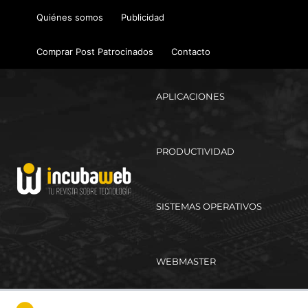
Ir
Quiénes somos
Publicidad
al
contenido
Comprar Post Patrocinados
Contacto
APLICACIONES
PRODUCTIVIDAD
SISTEMAS OPERATIVOS
WEBMASTER
Ma