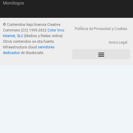
Monólogos
© Contenidos bajo licencia Creative
PolÃ­tica de Privacidad y Cookies
Commons (CC) 1995-2022
Color Vivo
Internet, SLU
(Medios y Redes online).
Otros contenidos se cita fuente.
Aviso Legal
Infraestructura cloud
servidores
dedicados
de Stackscale.
PolÃ­tica de Privacidad y Cookies