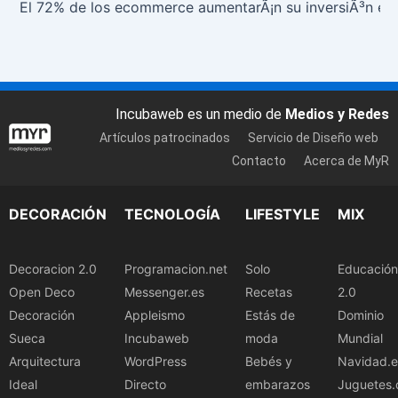
El 72% de los ecommerce aumentarÃ¡n su inversiÃ³n en 
Incubaweb es un medio de
Medios y Redes
Artículos patrocinados
Servicio de Diseño web
Contacto
Acerca de MyR
DECORACIÓN
TECNOLOGÍA
LIFESTYLE
MIX
Decoracion 2.0
Programacion.net
Solo
Educación
Open Deco
Messenger.es
Recetas
2.0
Decoración
Appleismo
Estás de
Dominio
Sueca
Incubaweb
moda
Mundial
Arquitectura
WordPress
Bebés y
Navidad.e
Ideal
Directo
embarazos
Juguetes.