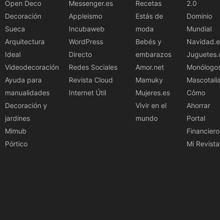
Open Deco
Messenger.es
Recetas
2.0
Decoración
Appleismo
Estás de
Dominio
Sueca
Incubaweb
moda
Mundial
Arquitectura
WordPress
Bebés y
Navidad.e
Ideal
Directo
embarazos
Juguetes.
Videodecoración
Redes Sociales
Amor.net
Monólogo
Ayuda para
Revista Cloud
Mamuky
Mascotali
manualidades
Internet Útil
Mujeres.es
Cómo
Decoración y
Vivir en el
Ahorrar
jardines
mundo
Portal
Mimub
Financiero
Pórtico
Mi Revista