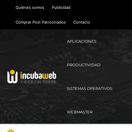
Ir
Quiénes somos
Publicidad
al
contenido
Comprar Post Patrocinados
Contacto
APLICACIONES
PRODUCTIVIDAD
SISTEMAS OPERATIVOS
WEBMASTER
Ma