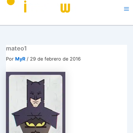
Me
mateo1
Por
MyR
/
29 de febrero de 2016