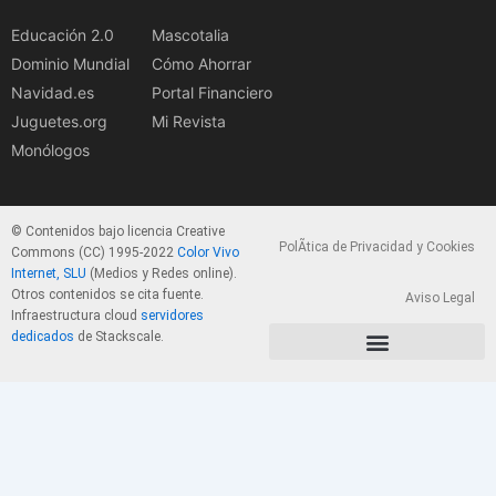
Educación 2.0
Mascotalia
Dominio Mundial
Cómo Ahorrar
Navidad.es
Portal Financiero
Juguetes.org
Mi Revista
Monólogos
© Contenidos bajo licencia Creative
PolÃ­tica de Privacidad y Cookies
Commons (CC) 1995-2022
Color Vivo
Internet, SLU
(Medios y Redes online).
Otros contenidos se cita fuente.
Aviso Legal
Infraestructura cloud
servidores
dedicados
de Stackscale.
PolÃ­tica de Privacidad y Cookies