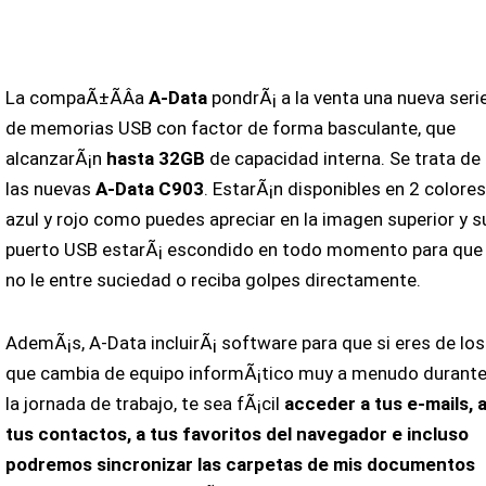
La compaÃ±Ã­Â­a
A-Data
pondrÃ¡ a la venta una nueva seri
de memorias USB con factor de forma basculante, que
alcanzarÃ¡n
hasta 32GB
de capacidad interna. Se trata de
las nuevas
A-Data C903
. EstarÃ¡n disponibles en 2 colores
azul y rojo como puedes apreciar en la imagen superior y s
puerto USB estarÃ¡ escondido en todo momento para que
no le entre suciedad o reciba golpes directamente.
AdemÃ¡s, A-Data incluirÃ¡ software para que si eres de los
que cambia de equipo informÃ¡tico muy a menudo durant
la jornada de trabajo, te sea fÃ¡cil
acceder a tus e-mails, 
tus contactos, a tus favoritos del navegador e incluso
podremos sincronizar las carpetas de mis documentos