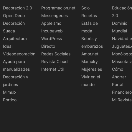
Decoracion 2.0
Programacion.net
Solo
Educación
Open Deco
Messenger.es
Recetas
2.0
Decoración
Appleismo
Estás de
Dominio
Sueca
Incubaweb
moda
Mundial
Arquitectura
WordPress
Bebés y
Navidad.e
Ideal
Directo
embarazos
Juguetes.
Videodecoración
Redes Sociales
Amor.net
Monólogo
Ayuda para
Revista Cloud
Mamuky
Mascotali
manualidades
Internet Útil
Mujeres.es
Cómo
Decoración y
Vivir en el
Ahorrar
jardines
mundo
Portal
Mimub
Financiero
Pórtico
Mi Revista