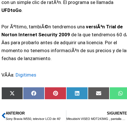
con un simple clic de ratÃ³n. El programa se llamada
UFDtoGo
.
Por Ãºltimo, tambiÃ©n tendremos una
versiÃ³n Trial de
Norton Internet Security 2009
de la que tendremos 60 d
Â­as para probarlo antes de adquirir una licencia. Por el
momento no tenemos informaciÃ³n de sus precios y de la
fechas de lanzamiento.
VÃ­Â­a:
Digitimes
Compartir
Compartir
Compartir
Compartir
Compartir
Co
X
Facebook
Pinterest
LinkedIn
Email
W
en
en
en
en
en
e
(Twitter)
ANTERIOR
SIGUIENTE
Ant
Sony Bravia W550, televisor LCD de 40′
Mitsubishi VISEO MDT243WG , pantalla Full HD