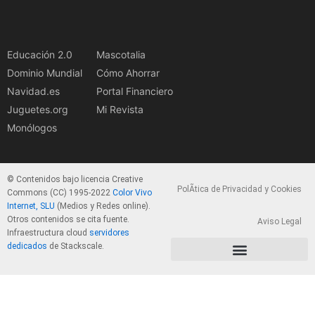
Educación 2.0
Mascotalia
Dominio Mundial
Cómo Ahorrar
Navidad.es
Portal Financiero
Juguetes.org
Mi Revista
Monólogos
© Contenidos bajo licencia Creative
PolÃ­tica de Privacidad y Cookies
Commons (CC) 1995-2022
Color Vivo
Internet, SLU
(Medios y Redes online).
Otros contenidos se cita fuente.
Aviso Legal
Infraestructura cloud
servidores
dedicados
de Stackscale.
PolÃ­tica de Privacidad y Cookies