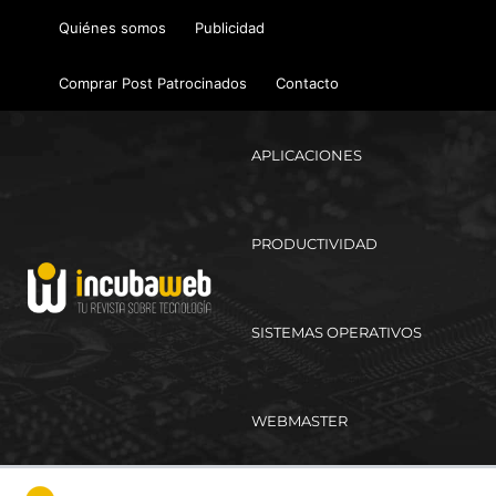
Ir
Quiénes somos
Publicidad
al
contenido
Comprar Post Patrocinados
Contacto
APLICACIONES
PRODUCTIVIDAD
SISTEMAS OPERATIVOS
WEBMASTER
Ma