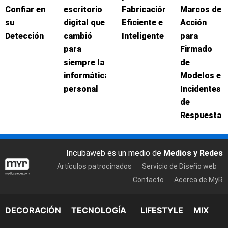
Confiar en
escritorio
Fabricación
Marcos de
su
digital que
Eficiente e
Acción
Detección
cambió
Inteligente
para
para
Firmado
siempre la
de
informática
Modelos e
personal
Incidentes
de
Respuesta
Incubaweb es un medio de
Medios y Redes
Artículos patrocinados
Servicio de Diseño web
Contacto
Acerca de MyR
DECORACIÓN
TECNOLOGÍA
LIFESTYLE
MIX