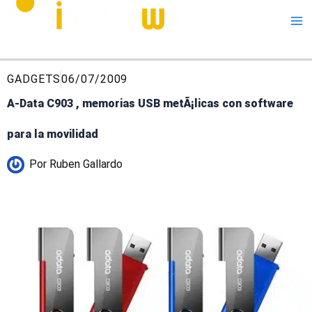
Me
GADGETS
06/07/2009
A-Data C903 , memorias USB metÃ¡licas con software
para la movilidad
Por
Ruben Gallardo