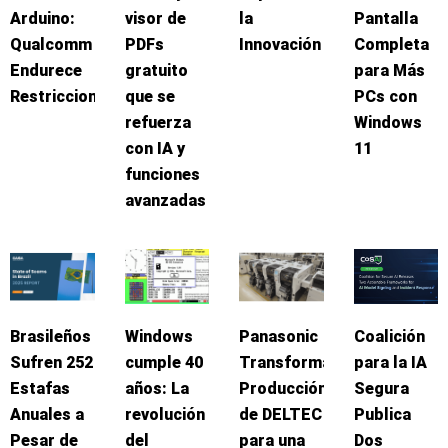
Arduino:
visor de
la
Pantalla
Qualcomm
PDFs
Innovación
Completa
Endurece
gratuito
para Más
Restricciones
que se
PCs con
refuerza
Windows
con IA y
11
funciones
avanzadas
Brasileños
Windows
Panasonic
Coalición
Sufren 252
cumple 40
Transforma
para la IA
Estafas
años: La
Producción
Segura
Anuales a
revolución
de DELTEC
Publica
Pesar de
del
para una
Dos