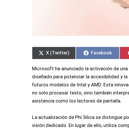
Compartir
Compartir
Compartir
Compartir
en
en
en
en
X (Twitter)
Facebook
Microsoft ha anunciado la activación de una 
diseñado para potenciar la accesibilidad y l
futuros modelos de Intel y AMD. Esta innov
no solo procesar texto, sino también interp
asistencia como los lectores de pantalla.
La actualización de Phi Silica se distingue p
visión dedicado. En lugar de ello, utiliza 