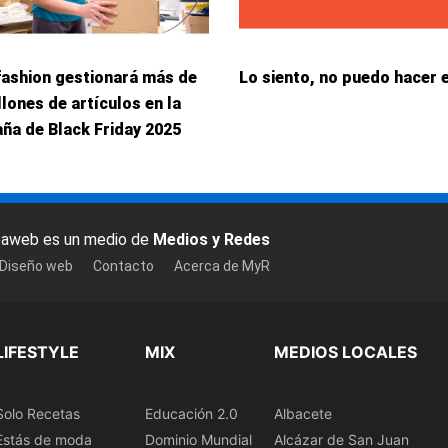
fashion gestionará más de
Lo siento, no puedo hacer 
llones de artículos en la
ña de Black Friday 2025
baweb es un medio de
Medios y Redes
 Diseño web
Contacto
Acerca de MyR
LIFESTYLE
MIX
MEDIOS LOCALES
Solo Recetas
Educación 2.0
Albacete
Estás de moda
Dominio Mundial
Alcázar de San Juan