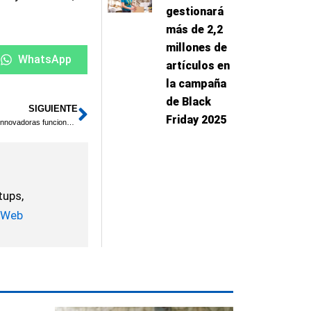
gestionará
más de 2,2
millones de
WhatsApp
artículos en
la campaña
de Black
SIGUIENTE
Siguiente
Friday 2025
Copilot+: La nueva generación de PCs Windows más potentes con innovadoras funciones de inteligencia artificial
tups,
Web