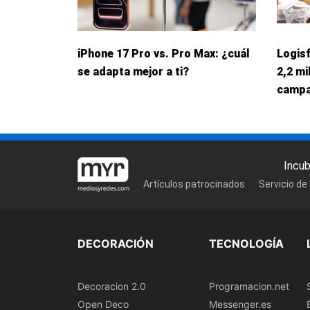
iPhone 17 Pro vs. Pro Max: ¿cuál
Logis
se adapta mejor a ti?
2,2 mi
campa
Incu
Artículos patrocinados
Servicio de
DECORACIÓN
TECNOLOGÍA
Decoracion 2.0
Programacion.net
Open Deco
Messenger.es