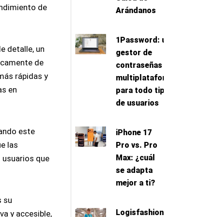
endimiento de
Arándanos
1Password: un
e detalle, un
gestor de
nicamente de
contraseñas
más rápidas y
multiplataforma
as en
para todo tipo
de usuarios
rando este
iPhone 17
e las
Pro vs. Pro
Max: ¿cuál
s usuarios que
se adapta
mejor a ti?
s su
Logisfashion
va y accesible,