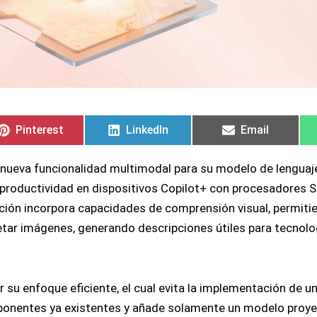
Compartir
Compartir
Compartir
Compartir
Compartir
Compartir
en
en
en
en
en
en
Pinterest
LinkedIn
Email
nueva funcionalidad multimodal para su modelo de lenguaje 
a productividad en dispositivos Copilot+ con procesadores 
ación incorpora capacidades de comprensión visual, permiti
retar imágenes, generando descripciones útiles para tecnolo
or su enfoque eficiente, el cual evita la implementación de 
componentes ya existentes y añade solamente un modelo proy