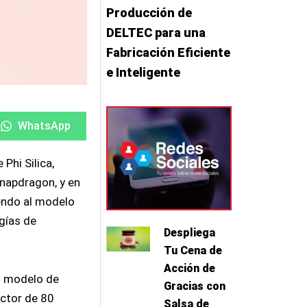
Producción de
DELTEC para una
Fabricación Eficiente
e Inteligente
Compartir
Compartir
en
en
WhatsApp
Phi Silica,
Snapdragon, y en
endo al modelo
gías de
Despliega
Tu Cena de
Acción de
un modelo de
Gracias con
ector de 80
Salsa de