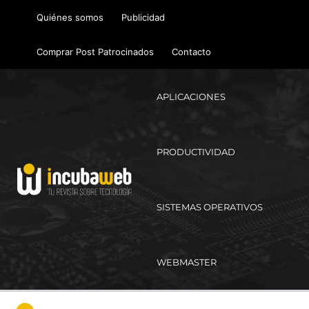
Ir
Quiénes somos
Publicidad
al
contenido
Comprar Post Patrocinados
Contacto
APLICACIONES
PRODUCTIVIDAD
SISTEMAS OPERATIVOS
WEBMASTER
Ma