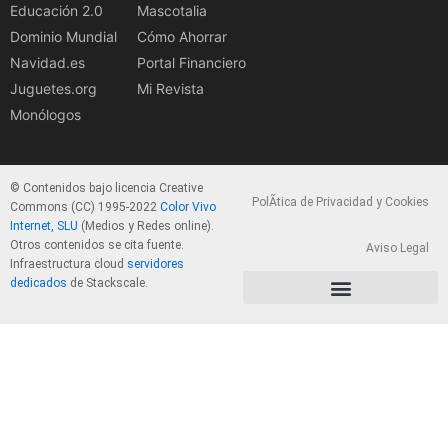
Educación 2.0
Mascotalia
Dominio Mundial
Cómo Ahorrar
Navidad.es
Portal Financiero
Juguetes.org
Mi Revista
Monólogos
© Contenidos bajo licencia Creative
PolÃ­tica de Privacidad y Cookies
Commons (CC) 1995-2022
Color Vivo
Internet, SLU
(Medios y Redes online).
Otros contenidos se cita fuente.
Aviso Legal
Infraestructura cloud
servidores
dedicados
de Stackscale.
PolÃ­tica de Privacidad y Cookies