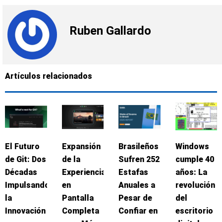
Ruben Gallardo
Artículos relacionados
El Futuro
Expansión
Brasileños
Windows
de Git: Dos
de la
Sufren 252
cumple 40
Décadas
Experiencia
Estafas
años: La
Impulsando
en
Anuales a
revolución
la
Pantalla
Pesar de
del
Innovación
Completa
Confiar en
escritorio