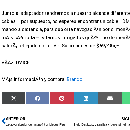
Junto al adaptador tendremos a nuestro alcance diferent
cables – por supuesto, no esperes encontrar un cable HDMI
mando a distancia, para que el la navegaciÃ³n por el menÃ
mÃ¡s cÃ³moda – estamos intrigados quÃ© tipo de menÃ
saldrÃ¡ reflejado en la TV -. Su precio es de
$69/48â‚¬
.
VÃ­Â­a: DVICE
MÃ¡s informaciÃ³n y compra:
Brando
Compartir
Compartir
Compartir
Compartir
Compart
X
Facebook
Pinterest
LinkedIn
Email
en
en
en
en
en
(Twitter)
ANTERIOR
SIG
Ant
Lecto-grabador de hasta 49 unidades Flash