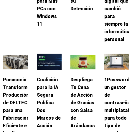
para Más
su
digital que
PCs con
Detección
cambió
Windows
para
11
siempre la
informática
personal
Panasonic
Coalición
Despliega
1Password:
Transforma
para la IA
Tu Cena
un gestor
Producción
Segura
de Acción
de
de DELTEC
Publica
de Gracias
contraseña
para una
Dos
con Salsa
multiplataf
Fabricación
Marcos de
de
para todo
Eficiente e
Acción
Arándanos
tipo de