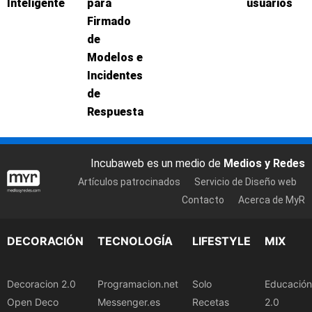
Inteligente
para
usuarios
Firmado
de
Modelos e
Incidentes
de
Respuesta
Incubaweb es un medio de
Medios y Redes
Artículos patrocinados
Servicio de Diseño web
Contacto
Acerca de MyR
DECORACIÓN
TECNOLOGÍA
LIFESTYLE
MIX
Decoracion 2.0
Programacion.net
Solo
Educación
Open Deco
Messenger.es
Recetas
2.0