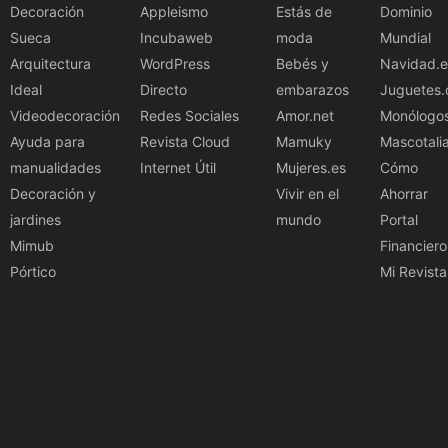
Decoración
Appleismo
Estás de
Dominio
Sueca
Incubaweb
moda
Mundial
Arquitectura
WordPress
Bebés y
Navidad.e
Ideal
Directo
embarazos
Juguetes.
Videodecoración
Redes Sociales
Amor.net
Monólogo
Ayuda para
Revista Cloud
Mamuky
Mascotali
manualidades
Internet Útil
Mujeres.es
Cómo
Decoración y
Vivir en el
Ahorrar
jardines
mundo
Portal
Mimub
Financiero
Pórtico
Mi Revista