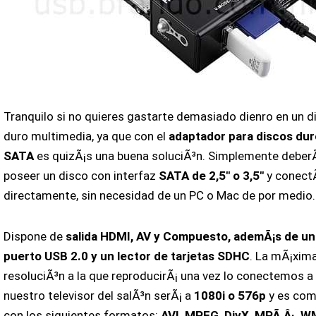
Tranquilo si no quieres gastarte demasiado dienro en un d
duro multimedia, ya que con el
adaptador para discos du
SATA
es quizÃ¡s una buena soluciÃ³n. Simplemente deber
poseer un disco con interfaz
SATA de 2,5″ o 3,5″
y conectÃ
directamente, sin necesidad de un PC o Mac de por medio.
Dispone de
salida HDMI, AV y Compuesto, ademÃ¡s de un
puerto USB 2.0 y un lector de tarjetas SDHC
. La mÃ¡xim
resoluciÃ³n a la que reproducirÃ¡ una vez lo conectemos a
nuestro televisor del salÃ³n serÃ¡ a
1080i o 576p
y es com
con los siguientes formatos:
AVI, MPEG, DivX, MPÃ‚Â·, W