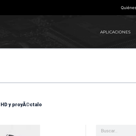
Quiéne
APLICACIONES
 HD y proyÃ©ctalo
Buscar