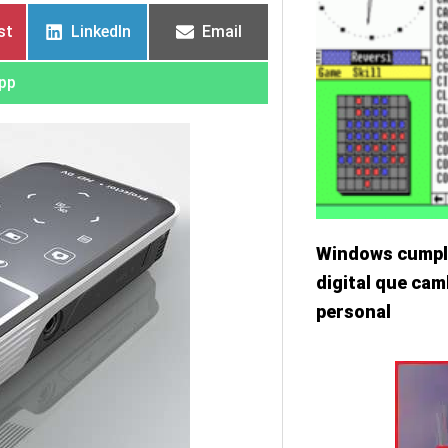
en
en
en
en
st
LinkedIn
Email
pp
Windows cumple 
digital que cam
personal