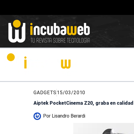
Ir
al
contenido
GADGETS
15/03/2010
Aiptek PocketCinema Z20, graba en calidad
Por
Lisandro Berardi