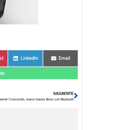
st
LinkedIn
Email
pp
SIGUIENTE
Siguiente
uetrek Crescendo, nuevo manos libres con Bluetooth