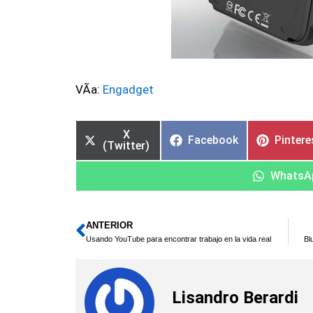
VÃ­a:
Engadget
X
Facebook
Pintere
(Twitter)
WhatsA
ANTERIOR
Ant
Usando YouTube para encontrar trabajo en la vida real
Bl
Lisandro Berardi