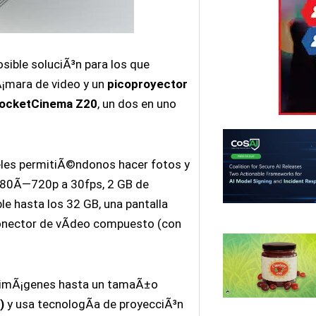
sible soluciÃ³n para los que
Ã¡mara de video y un
picoproyector
PocketCinema Z20
, un dos en uno
les permitiÃ©ndonos hacer fotos y
1280Ã—720p a 30fps, 2 GB de
e hasta los 32 GB, una pantalla
conector de vÃ­deo compuesto (con
r imÃ¡genes hasta un tamaÃ±o
)
y usa tecnologÃ­a de proyecciÃ³n