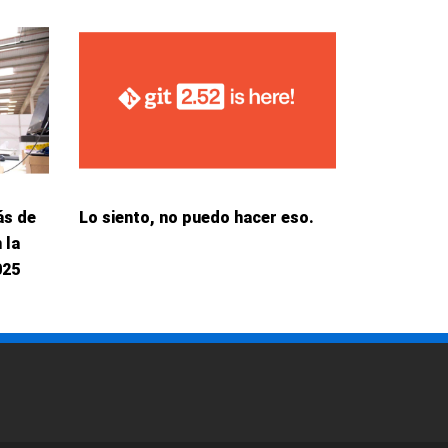
ás de
Lo siento, no puedo hacer eso.
 la
025