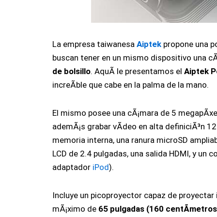
La empresa taiwanesa
Aiptek
propone una po
buscan tener en un mismo dispositivo una c
de bolsillo
. AquÃ­ le presentamos el
Aiptek 
increÃ­ble que cabe en la palma de la mano.
El mismo posee una cÃ¡mara de 5 megapÃ­xe
ademÃ¡s grabar vÃ­deo en alta definiciÃ³n 
memoria interna, una ranura microSD ampliabl
LCD de 2.4 pulgadas, una salida HDMI, y un 
adaptador
iPod
).
Incluye un picoproyector capaz de proyecta
mÃ¡ximo de
65 pulgadas (160 centÃ­metros