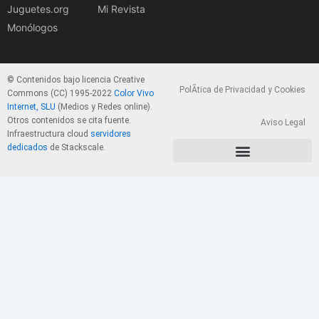
Juguetes.org
Mi Revista
Monólogos
© Contenidos bajo licencia Creative
PolÃ­tica de Privacidad y Cookies
Commons (CC) 1995-2022
Color Vivo
Internet, SLU
(Medios y Redes online).
Otros contenidos se cita fuente.
Aviso Legal
Infraestructura cloud
servidores
dedicados
de Stackscale.
PolÃ­tica de Privacidad y Cookies