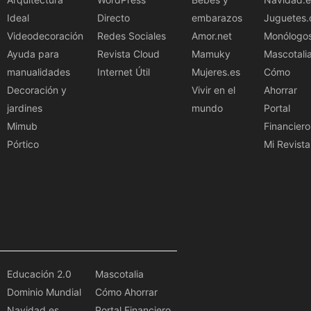
Ideal
Directo
embarazos
Juguetes.
Videodecoración
Redes Sociales
Amor.net
Monólogo
Ayuda para
Revista Cloud
Mamuky
Mascotali
manualidades
Internet Útil
Mujeres.es
Cómo
Decoración y
Vivir en el
Ahorrar
jardines
mundo
Portal
Mimub
Financiero
Pórtico
Mi Revista
Educación 2.0
Mascotalia
Dominio Mundial
Cómo Ahorrar
Navidad.es
Portal Financiero