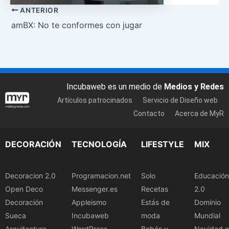
ANTERIOR
amBX: No te conformes con jugar
Incubaweb es un medio de
Medios y Redes
Artículos patrocinados
Servicio de Diseño web
Contacto
Acerca de MyR
DECORACIÓN
TECNOLOGÍA
LIFESTYLE
MIX
Decoracion 2.0
Programacion.net
Solo
Educación
Open Deco
Messenger.es
Recetas
2.0
Decoración
Appleismo
Estás de
Dominio
Sueca
Incubaweb
moda
Mundial
Arquitectura
WordPress
Bebés y
Navidad.e