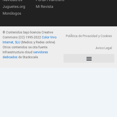
Juguetes.org
Mi Revista
Monólogos
© Contenidos bajo licencia Creative
PolÃ­tica de Privacidad y Cookies
Commons (CC) 1995-2022
Color Vivo
Internet, SLU
(Medios y Redes online).
Otros contenidos se cita fuente.
Aviso Legal
Infraestructura cloud
servidores
dedicados
de Stackscale.
PolÃ­tica de Privacidad y Cookies