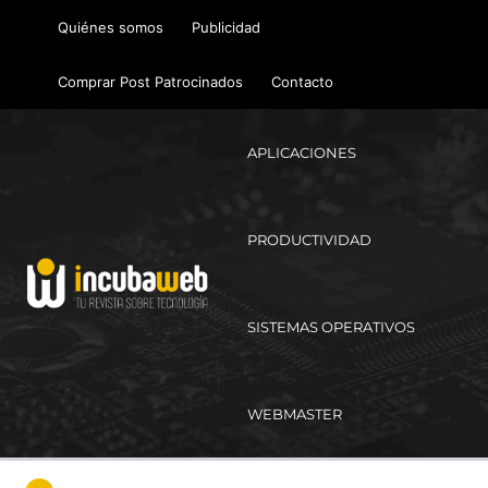
Ir
Quiénes somos
Publicidad
al
contenido
Comprar Post Patrocinados
Contacto
APLICACIONES
PRODUCTIVIDAD
SISTEMAS OPERATIVOS
WEBMASTER
Ma