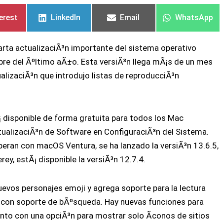
en
en
en
en
en
en
erest
LinkedIn
Email
WhatsApp
rta actualizaciÃ³n importante del sistema operativo
e del Ãºltimo aÃ±o. Esta versiÃ³n llega mÃ¡s de un mes
izaciÃ³n que introdujo listas de reproducciÃ³n
 disponible de forma gratuita para todos los Mac
ualizaciÃ³n de Software en ConfiguraciÃ³n del Sistema.
eran con macOS Ventura, se ha lanzado la versiÃ³n 13.6.5,
ey, estÃ¡ disponible la versiÃ³n 12.7.4.
vos personajes emoji y agrega soporte para la lectura
 con soporte de bÃºsqueda. Hay nuevas funciones para
nto con una opciÃ³n para mostrar solo Ã­conos de sitios