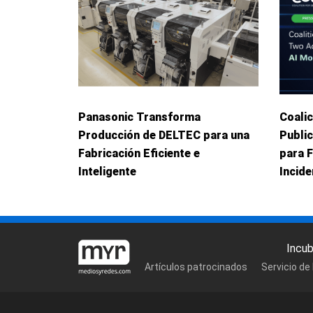
Panasonic Transforma
Coalic
Producción de DELTEC para una
Publi
Fabricación Eficiente e
para 
Inteligente
Incid
Incu
Artículos patrocinados
Servicio de