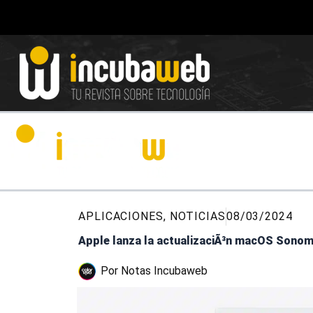
Ir
al
contenido
APLICACIONES
,
NOTICIAS
08/03/2024
Apple lanza la actualizaciÃ³n macOS Sonoma
Por
Notas Incubaweb