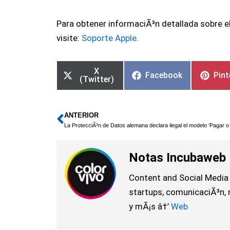
Para obtener informaciÃ³n detallada sobre el
visite:
Soporte Apple
.
X
Facebook
Pint
(Twitter)
ANTERIOR
Ant
La ProtecciÃ³n de Datos alemana declara ilegal el modelo ‘Pagar o
Notas Incubaweb
Content and Social Media 
startups, comunicaciÃ³n, 
y mÃ¡s â†’
Web