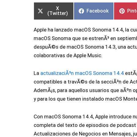
en
en
en
en
en
en
X
Facebook
Pint
(Twitter)
Apple ha lanzado macOS Sonoma 14.4, la cua
macOS Sonoma que se estrenÃ³ en septiembr
despuÃ©s de macOS Sonoma 14.3, una actual
colaborativas de Apple Music.
La
actualizaciÃ³n macOS Sonoma 14.4
estÃ¡
compatibles a travÃ©s de la secciÃ³n de Act
AdemÃ¡s, para aquellos usuarios que aÃºn op
y para los que tienen instalado macOS Monter
Con macOS Sonoma 14.4, Apple introduce nue
completa del texto de episodios de podcast
Actualizaciones de Negocios en Mensajes, ju