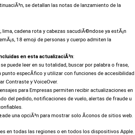
tinuaciÃ³n, se detallan las notas de lanzamiento de la
x, lima, cadena rota y cabezas sacudiÃ©ndose ya estÃ¡n
demÃ¡s, 18 emoji de personas y cuerpo admiten la
ncluidas en esta actualizaciÃ³n
:
se puede leer en su totalidad, buscar por palabra o frase,
 punto especÃ­fico y utilizar con funciones de accesibilidad
 Contraste y VoiceOver.
nsajes para Empresas permiten recibir actualizaciones en
do del pedido, notificaciones de vuelo, alertas de fraude u
onfiables.
Ã±ade una opciÃ³n para mostrar solo Ã­conos de sitios web.
es en todas las regiones o en todos los dispositivos Apple.