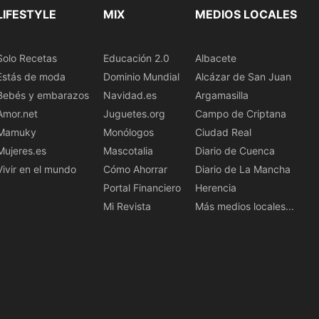
LIFESTYLE
MIX
MEDIOS LOCALES
Solo Recetas
Educación 2.0
Albacete
Estás de moda
Dominio Mundial
Alcázar de San Juan
Bebés y embarazos
Navidad.es
Argamasilla
Amor.net
Juguetes.org
Campo de Criptana
Mamuky
Monólogos
Ciudad Real
Mujeres.es
Mascotalia
Diario de Cuenca
Vivir en el mundo
Cómo Ahorrar
Diario de La Mancha
Portal Financiero
Herencia
Mi Revista
Más medios locales...