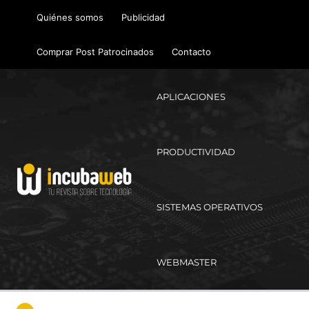
Ir
Quiénes somos
Publicidad
al
contenido
Comprar Post Patrocinados
Contacto
APLICACIONES
PRODUCTIVIDAD
SISTEMAS OPERATIVOS
WEBMASTER
Ma