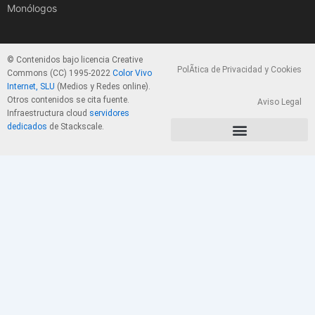
Monólogos
© Contenidos bajo licencia Creative
PolÃ­tica de Privacidad y Cookies
Commons (CC) 1995-2022
Color Vivo
Internet, SLU
(Medios y Redes online).
Otros contenidos se cita fuente.
Aviso Legal
Infraestructura cloud
servidores
dedicados
de Stackscale.
PolÃ­tica de Privacidad y Cookies