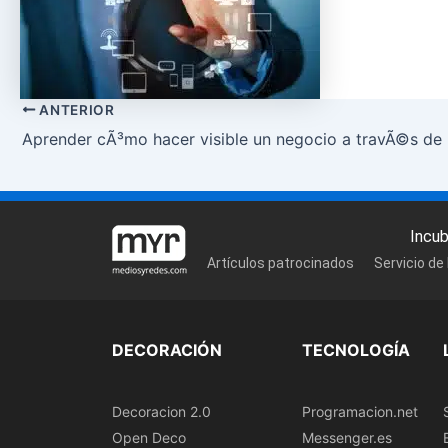
ANTERIOR
Aprender cÃ³mo hacer visible un negocio a travÃ©s de 
Incu
Artículos patrocinados
Servicio de
DECORACIÓN
TECNOLOGÍA
Decoracion 2.0
Programacion.net
Open Deco
Messenger.es