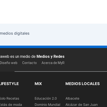
medios digitales
baweb es un medio de
Medios y Redes
 Diseño web
Contacto
Acerca de MyR
LIFESTYLE
MIX
MEDIOS LOCALES
Solo Recetas
Educación 2.0
Albacete
Estás de moda
Dominio Mundial
Alcázar de San Juan