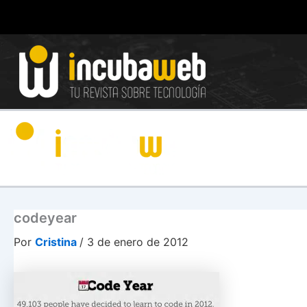
Ir
al
contenido
codeyear
Por
Cristina
/
3 de enero de 2012