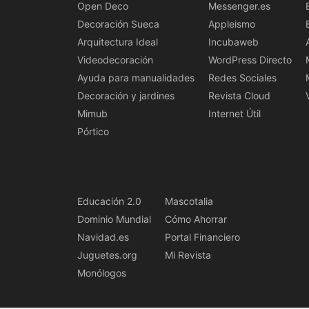
Open Deco
Messenger.es
Decoración Sueca
Appleismo
Arquitectura Ideal
Incubaweb
Videodecoración
WordPress Directo
Ayuda para manualidades
Redes Sociales
Decoración y jardines
Revista Cloud
Mimub
Internet Útil
Pórtico
Educación 2.0
Mascotalia
Dominio Mundial
Cómo Ahorrar
Navidad.es
Portal Financiero
Juguetes.org
Mi Revista
Monólogos