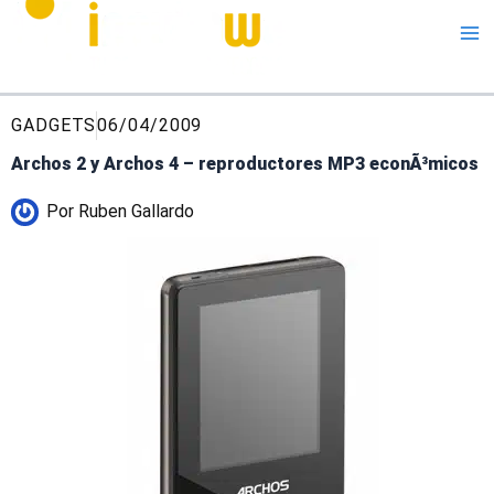
Me
GADGETS
06/04/2009
Archos 2 y Archos 4 – reproductores MP3 econÃ³micos
Por
Ruben Gallardo