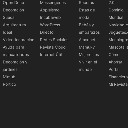
Open Deco
Messenger.es
Recetas
2.0
Decoración
Appleismo
Estás de
Dominio
Sueca
Incubaweb
moda
Mundial
Arquitectura
WordPress
Bebés y
Navidad.e
Ideal
Directo
embarazos
Juguetes.
Videodecoración
Redes Sociales
Amor.net
Monólogo
Ayuda para
Revista Cloud
Mamuky
Mascotali
manualidades
Internet Útil
Mujeres.es
Cómo
Decoración y
Vivir en el
Ahorrar
jardines
mundo
Portal
Mimub
Financiero
Pórtico
Mi Revista