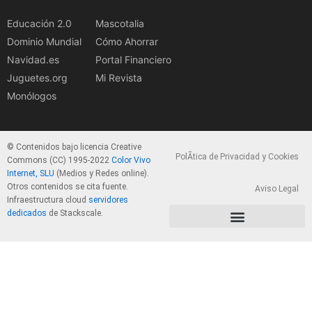
Educación 2.0
Mascotalia
Dominio Mundial
Cómo Ahorrar
Navidad.es
Portal Financiero
Juguetes.org
Mi Revista
Monólogos
© Contenidos bajo licencia Creative
PolÃ­tica de Privacidad y Cookies
Commons (CC) 1995-2022
Color Vivo
Internet, SLU
(Medios y Redes online).
Otros contenidos se cita fuente.
Aviso Legal
Infraestructura cloud
servidores
dedicados
de Stackscale.
PolÃ­tica de Privacidad y Cookies