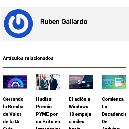
Ruben Gallardo
Artículos relacionados
Cerrando
Hudisa:
El adiós a
Comienza
la Brecha
Premio
Windows
La
de Valor
PYME por
10 empuja
Decadencia
de la IA:
su Éxito en
a miles
De