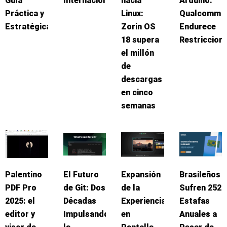
Guía
Internacionalización
hacia
Arduino:
Práctica y
Linux:
Qualcomm
Estratégica
Zorin OS
Endurece
18 supera
Restriccion
el millón
de
descargas
en cinco
semanas
Palentino
El Futuro
Expansión
Brasileños
PDF Pro
de Git: Dos
de la
Sufren 252
2025: el
Décadas
Experiencia
Estafas
editor y
Impulsando
en
Anuales a