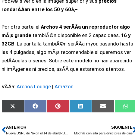
PodÃ©is verlo en la imagen superior y sus
precios
rondarÃ­Â­an entre los 50 y 60â‚¬
.
Por otra parte, el
Archos 4 serÃ­Â­a un reproductor algo
mÃ¡s grande
tambiÃ©n disponible en 2 capacidaes,
16 y
32GB
. La pantalla tambiÃ©n serÃ­Â­a myor, pasando hasta
las 4 pulgadas, algo mÃ¡s recomendable si queremos ver
pelÃ­Â­culas o series. Sobre este modelo no han aparecido
ni imÃ¡genes ni precios, asÃ­Â­ que estaremos atentos.
VÃ­Â­a:
Archos Lounge
|
Amazon
Compartir
Compartir
Compartir
Compartir
Compartir
Co
X
Facebook
Pinterest
LinkedIn
Email
Wh
en
en
en
en
en
en
(Twitter)
ANTERIOR
SIGUIENTE
Ant
Nueva DSRL de Nikon el 14 de abril [RUMOR]
Mochila con silla para directores de cine