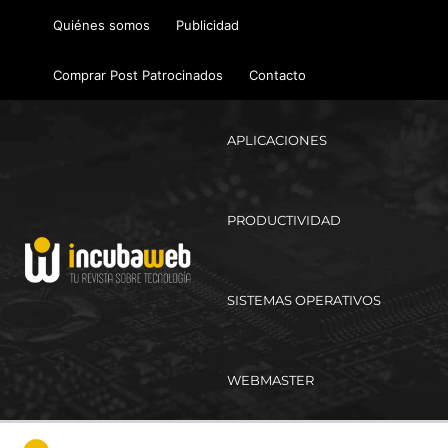
Ir
Quiénes somos
Publicidad
al
contenido
Comprar Post Patrocinados
Contacto
APLICACIONES
PRODUCTIVIDAD
SISTEMAS OPERATIVOS
WEBMASTER
Ma