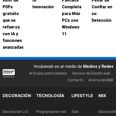
visor de
la
Pantalla
Pesar de
PDFs
Innovación
Completa
Confiar en
gratuito
para Más
su
que se
PCs con
Detección
refuerza
Windows
con IA y
11
funciones
avanzadas
Incubaweb es un medio de
Medios y Redes
Artículos patrocinados
Servicio de Diseño web
Contacto
Acerca de MyR
DECORACIÓN
TECNOLOGÍA
LIFESTYLE
MIX
Decoracion 2.0
Programacion.net
Solo
Educación