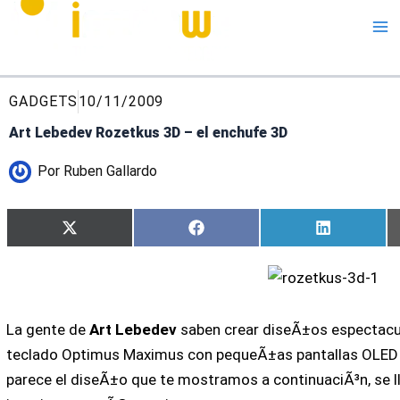
Me
GADGETS
10/11/2009
Art Lebedev Rozetkus 3D – el enchufe 3D
Por
Ruben Gallardo
Compartir
Compartir
Compartir
X
Facebook
LinkedIn
en
en
en
(Twitter)
La gente de
Art Lebedev
saben crear diseÃ±os espectacul
teclado Optimus Maximus con pequeÃ±as pantallas OLED 
parece el diseÃ±o que te mostramos a continuaciÃ³n, se 