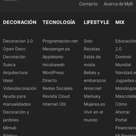
Contacto
Acerca de MyR
DECORACIÓN
TECNOLOGÍA
LIFESTYLE
MIX
Decoracion 2.0
Programacion.net
Solo
Educación
Open Deco
Messenger.es
Recetas
2.0
Decoración
Appleismo
Estás de
Dominio
Sueca
Incubaweb
moda
Mundial
Arquitectura
WordPress
Bebés y
Navidad.e
Ideal
Directo
embarazos
Juguetes.
Videodecoración
Redes Sociales
Amor.net
Monólogo
Ayuda para
Revista Cloud
Mamuky
Mascotali
manualidades
Internet Útil
Mujeres.es
Cómo
Decoración y
Vivir en el
Ahorrar
jardines
mundo
Portal
Mimub
Financiero
Pórtico
Mi Revista