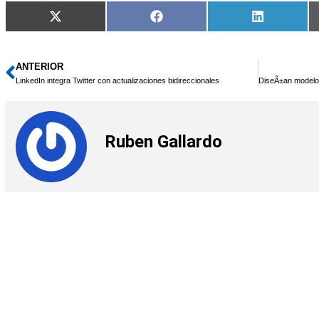
Compartir
Compartir
Compartir
X
Facebook
LinkedIn
en
en
en
(Twitter)
ANTERIOR
Ant
LinkedIn integra Twitter con actualizaciones bidireccionales
Ruben Gallardo