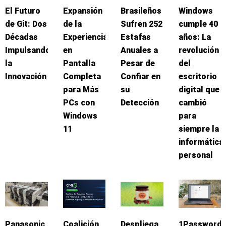
El Futuro
Expansión
Brasileños
Windows
de Git: Dos
de la
Sufren 252
cumple 40
Décadas
Experiencia
Estafas
años: La
Impulsando
en
Anuales a
revolución
la
Pantalla
Pesar de
del
Innovación
Completa
Confiar en
escritorio
para Más
su
digital que
PCs con
Detección
cambió
Windows
para
11
siempre la
informática
personal
Panasonic
Coalición
Despliega
1Password: