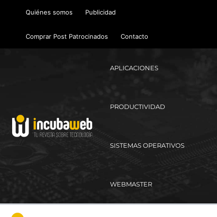
Ir
Quiénes somos
Publicidad
al
contenido
Comprar Post Patrocinados
Contacto
APLICACIONES
PRODUCTIVIDAD
SISTEMAS OPERATIVOS
WEBMASTER
Ma