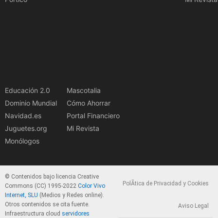
Educación 2.0
Mascotalia
Dominio Mundial
Cómo Ahorrar
Navidad.es
Portal Financiero
Juguetes.org
Mi Revista
Monólogos
© Contenidos bajo licencia Creative
PolÃ­tica de Privacidad y Cookies
Commons (CC) 1995-2022
Color Vivo
Internet, SLU
(Medios y Redes online).
Otros contenidos se cita fuente.
Aviso Legal
Infraestructura cloud
servidores