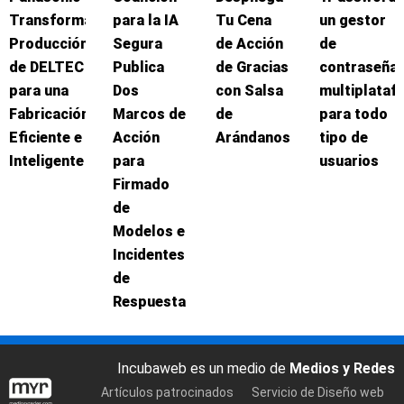
Transforma
para la IA
Tu Cena
un gestor
Producción
Segura
de Acción
de
de DELTEC
Publica
de Gracias
contraseña
para una
Dos
con Salsa
multiplataf
Fabricación
Marcos de
de
para todo
Eficiente e
Acción
Arándanos
tipo de
Inteligente
para
usuarios
Firmado
de
Modelos e
Incidentes
de
Respuesta
Incubaweb es un medio de
Medios y Redes
Artículos patrocinados
Servicio de Diseño web