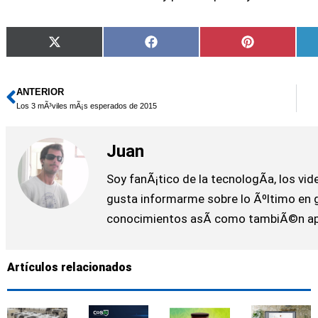
Compartir
Compartir
Compartir
X
Facebook
Pinterest
en
en
en
(Twitter)
ANTERIOR
Ant
Los 3 mÃ³viles mÃ¡s esperados de 2015
Juan
Soy fanÃ¡tico de la tecnologÃ­a, los vi
gusta informarme sobre lo Ãºltimo en 
conocimientos asÃ­ como tambiÃ©n apr
Artículos relacionados