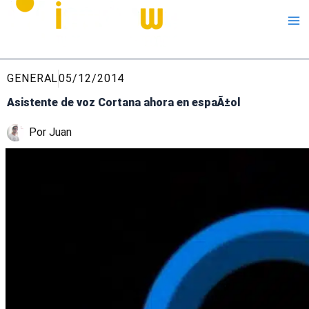
Me
GENERAL
05/12/2014
Asistente de voz Cortana ahora en espaÃ±ol
Por
Juan