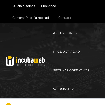
Ir
Quiénes somos
Publicidad
al
contenido
Comprar Post Patrocinados
Contacto
APLICACIONES
PRODUCTIVIDAD
SISTEMAS OPERATIVOS
WEBMASTER
Ma