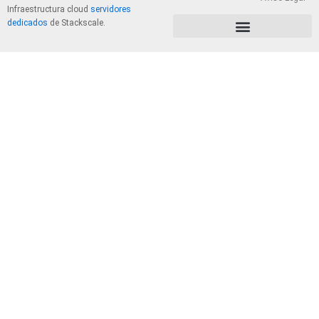
Infraestructura cloud
servidores
dedicados
de Stackscale.
PolÃ­tica de Privacidad y Cookies