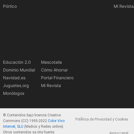
Pórtico
Mi Revista
Educación 2.0
Mascotalia
Dominio Mundial
Cómo Ahorrar
Navidad.es
Portal Financiero
Juguetes.org
Mi Revista
Monólogos
© Contenidos bajo licencia Creative
PolÃ­tica de Privacidad y Cookies
Commons (CC) 1995-2022
Color Vivo
Internet, SLU
(Medios y Redes online).
Otros contenidos se cita fuente.
Aviso Legal