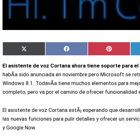
Compartir
Compartir
Compartir
X
Facebook
Pinterest
en
en
en
(Twitter)
El asistente de voz Cortana ahora tiene soporte para e
habÃ­a sido anunciada en noviembre pero Microsoft se retr
Windows 8.1. TodavÃ­a tiene muchos elementos para mejor
completo, pero va por el camino de ofrecer funcionalidad
El asistente de voz Cortana estÃ¡ esperando que desarro
las nuevas funciones para pulir detalles y ofrecer un servi
y Google Now.