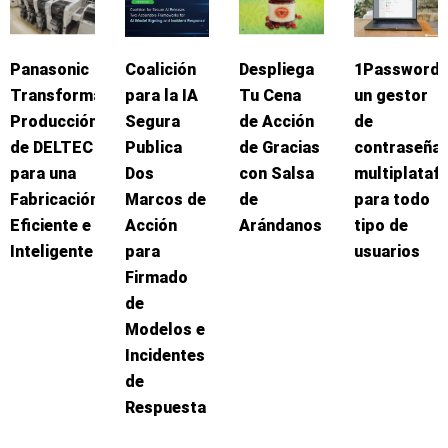
Panasonic
Coalición
Despliega
1Password:
Transforma
para la IA
Tu Cena
un gestor
Producción
Segura
de Acción
de
de DELTEC
Publica
de Gracias
contraseña
para una
Dos
con Salsa
multiplataf
Fabricación
Marcos de
de
para todo
Eficiente e
Acción
Arándanos
tipo de
Inteligente
para
usuarios
Firmado
de
Modelos e
Incidentes
de
Respuesta