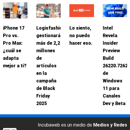
iPhone 17
Logisfashion
Lo siento,
Intel
Pro vs.
gestionará
no puedo
Revela
Pro Max:
más de 2,2
hacer eso.
Insider
¿cuál se
millones
Preview
adapta
de
Build
mejor a ti?
artículos
26220.7262
en la
de
campaña
Windows
de Black
11 para
Friday
Canales
2025
Dev y Beta
Incubaweb es un medio de
Medios y Redes