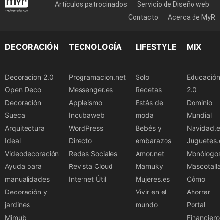
Artículos patrocinados
Servicio de Diseño web
Contacto
Acerca de MyR
DECORACIÓN
TECNOLOGÍA
LIFESTYLE
MIX
Decoracion 2.0
Programacion.net
Solo
Educación
Open Deco
Messenger.es
Recetas
2.0
Decoración
Appleismo
Estás de
Dominio
Sueca
Incubaweb
moda
Mundial
Arquitectura
WordPress
Bebés y
Navidad.e
Ideal
Directo
embarazos
Juguetes.
Videodecoración
Redes Sociales
Amor.net
Monólogo
Ayuda para
Revista Cloud
Mamuky
Mascotali
manualidades
Internet Útil
Mujeres.es
Cómo
Decoración y
Vivir en el
Ahorrar
jardines
mundo
Portal
Mimub
Financiero