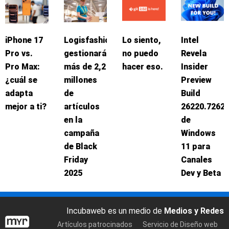
iPhone 17
Logisfashion
Lo siento,
Intel
Pro vs.
gestionará
no puedo
Revela
Pro Max:
más de 2,2
hacer eso.
Insider
¿cuál se
millones
Preview
adapta
de
Build
mejor a ti?
artículos
26220.7262
en la
de
campaña
Windows
de Black
11 para
Friday
Canales
2025
Dev y Beta
Incubaweb es un medio de
Medios y Redes
Artículos patrocinados
Servicio de Diseño web