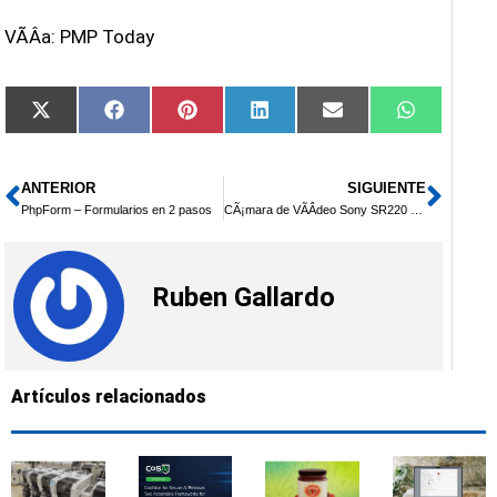
VÃ­Â­a: PMP Today
Compartir
Compartir
Compartir
Compartir
Compartir
Comparti
X
Facebook
Pinterest
LinkedIn
Email
WhatsAp
en
en
en
en
en
en
(Twitter)
ANTERIOR
SIGUIENTE
Ant
Sigu
PhpForm – Formularios en 2 pasos
CÃ¡mara de VÃ­Â­deo Sony SR220 HDD
Ruben Gallardo
Artículos relacionados