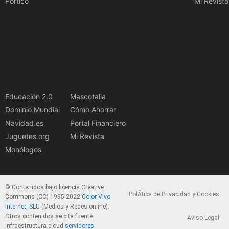
Pórtico
Mi Revista
Educación 2.0
Mascotalia
Dominio Mundial
Cómo Ahorrar
Navidad.es
Portal Financiero
Juguetes.org
Mi Revista
Monólogos
© Contenidos bajo licencia Creative
PolÃ­tica de Privacidad y Cookies
Commons (CC) 1995-2022
Color Vivo
Internet, SLU
(Medios y Redes online).
Otros contenidos se cita fuente.
Aviso Legal
Infraestructura cloud
servidores