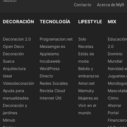
Contacto
Acerca de MyR
DECORACIÓN
TECNOLOGÍA
LIFESTYLE
MIX
Decoracion 2.0
Programacion.net
Solo
Educación
Open Deco
Messenger.es
Recetas
2.0
Decoración
Appleismo
Estás de
Dominio
Sueca
Incubaweb
moda
Mundial
Arquitectura
WordPress
Bebés y
Navidad.e
Ideal
Directo
embarazos
Juguetes.
Videodecoración
Redes Sociales
Amor.net
Monólogo
Ayuda para
Revista Cloud
Mamuky
Mascotali
manualidades
Internet Útil
Mujeres.es
Cómo
Decoración y
Vivir en el
Ahorrar
jardines
mundo
Portal
Mimub
Financiero