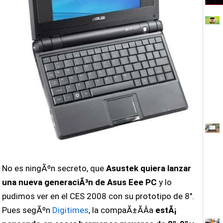
No es ningÃºn secreto, que
Asustek quiera lanzar
una nueva generaciÃ³n de Asus Eee PC
y lo
pudimos ver en el CES 2008 con su prototipo de 8″.
Pues segÃºn
Digitimes
, la compaÃ±Ã­Â­a
estÃ¡