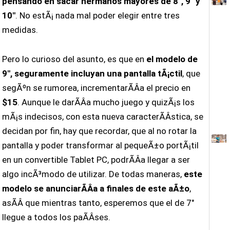
pensando en sacar hermanos mayores de 8″, 9″ y
10″
. No estÃ¡ nada mal poder elegir entre tres
medidas.
Pero lo curioso del asunto, es que en
el modelo de
9″, seguramente incluyan una pantalla tÃ¡ctil
, que
segÃºn se rumorea, incrementarÃ­Â­a el precio en
$15
. Aunque le darÃ­Â­a mucho juego y quizÃ¡s los
mÃ¡s indecisos, con esta nueva caracterÃ­Â­stica, se
decidan por fin, hay que recordar, que al no rotar la
pantalla y poder transformar al pequeÃ±o portÃ¡til
en un convertible Tablet PC, podrÃ­Â­a llegar a ser
algo incÃ³modo de utilizar. De todas maneras,
este
modelo se anunciarÃ­Â­a a finales de este aÃ±o
,
asÃ­Â­ que mientras tanto, esperemos que el de 7″
llegue a todos los paÃ­Â­ses.