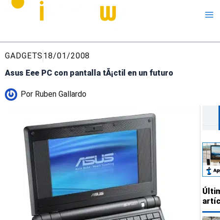
Me
GADGETS
18/01/2008
Asus Eee PC con pantalla tÃ¡ctil en un futuro
Por
Ruben Gallardo
Busc
Últi
artí