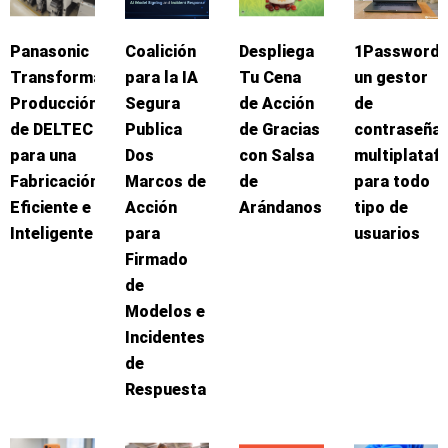
Panasonic
Coalición
Despliega
1Password:
Transforma
para la IA
Tu Cena
un gestor
Producción
Segura
de Acción
de
de DELTEC
Publica
de Gracias
contraseña
para una
Dos
con Salsa
multiplataf
Fabricación
Marcos de
de
para todo
Eficiente e
Acción
Arándanos
tipo de
Inteligente
para
usuarios
Firmado
de
Modelos e
Incidentes
de
Respuesta