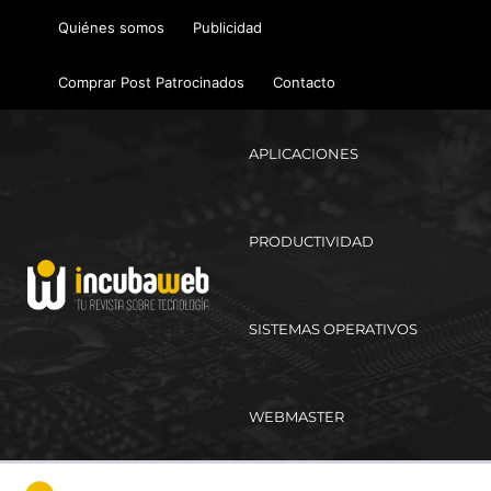
Ir
Quiénes somos
Publicidad
al
contenido
Comprar Post Patrocinados
Contacto
APLICACIONES
PRODUCTIVIDAD
SISTEMAS OPERATIVOS
WEBMASTER
Ma