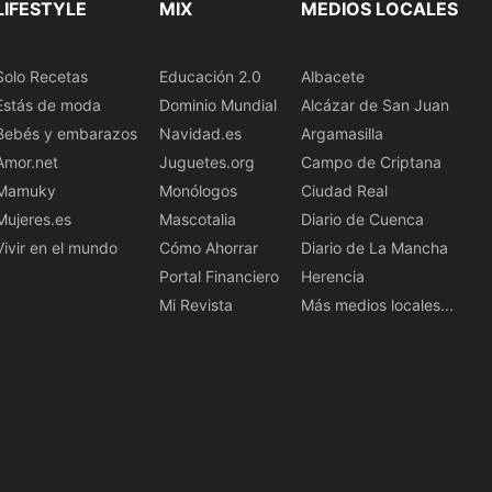
LIFESTYLE
MIX
MEDIOS LOCALES
Solo Recetas
Educación 2.0
Albacete
Estás de moda
Dominio Mundial
Alcázar de San Juan
Bebés y embarazos
Navidad.es
Argamasilla
Amor.net
Juguetes.org
Campo de Criptana
Mamuky
Monólogos
Ciudad Real
Mujeres.es
Mascotalia
Diario de Cuenca
Vivir en el mundo
Cómo Ahorrar
Diario de La Mancha
Portal Financiero
Herencia
Mi Revista
Más medios locales...