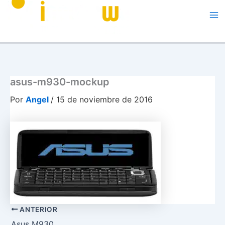
Me
asus-m930-mockup
Por
Angel
/
15 de noviembre de 2016
ANTERIOR
Asus M930