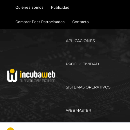
Ir
Quiénes somos
Publicidad
al
contenido
Comprar Post Patrocinados
Contacto
APLICACIONES
PRODUCTIVIDAD
SISTEMAS OPERATIVOS
WEBMASTER
Ma