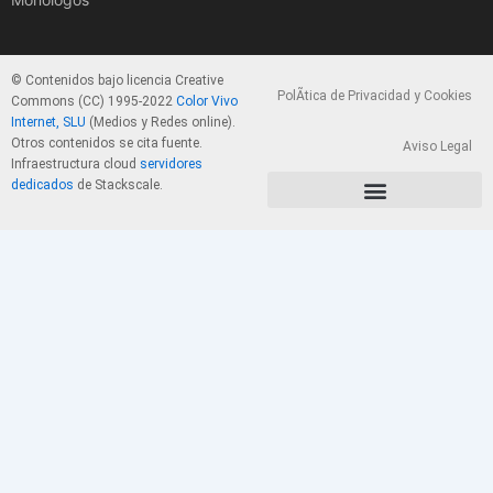
© Contenidos bajo licencia Creative
PolÃ­tica de Privacidad y Cookies
Commons (CC) 1995-2022
Color Vivo
Internet, SLU
(Medios y Redes online).
Otros contenidos se cita fuente.
Aviso Legal
Infraestructura cloud
servidores
dedicados
de Stackscale.
PolÃ­tica de Privacidad y Cookies