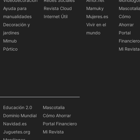
Videodecoración
Redes Sociales
Amor.net
Monólogo
Ayuda para
Revista Cloud
Mamuky
Mascotali
manualidades
Internet Útil
Mujeres.es
Cómo
Decoración y
Vivir en el
Ahorrar
jardines
mundo
Portal
Mimub
Financiero
Pórtico
Mi Revista
Educación 2.0
Mascotalia
Dominio Mundial
Cómo Ahorrar
Navidad.es
Portal Financiero
Juguetes.org
Mi Revista
Monólogos