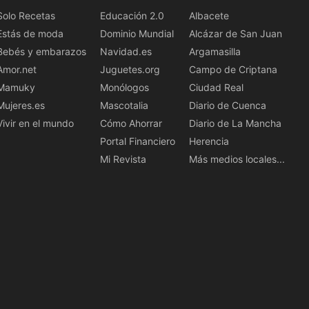
Solo Recetas
Educación 2.0
Albacete
Estás de moda
Dominio Mundial
Alcázar de San Juan
Bebés y embarazos
Navidad.es
Argamasilla
Amor.net
Juguetes.org
Campo de Criptana
Mamuky
Monólogos
Ciudad Real
Mujeres.es
Mascotalia
Diario de Cuenca
Vivir en el mundo
Cómo Ahorrar
Diario de La Mancha
Portal Financiero
Herencia
Mi Revista
Más medios locales...