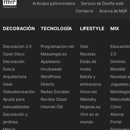
Artículos patrocinados
Servicio de Diseño web
Contacto
Acerca de MyR
DECORACIÓN
TECNOLOGÍA
LIFESTYLE
MIX
Decoracion 2.0
Programacion.net
Solo
Educación
Open Deco
Messenger.es
Recetas
2.0
Decoración
Appleismo
Estás de
Dominio
Sueca
Incubaweb
moda
Mundial
Arquitectura
WordPress
Bebés y
Navidad.e
Ideal
Directo
embarazos
Juguetes.
Videodecoración
Redes Sociales
Amor.net
Monólogo
Ayuda para
Revista Cloud
Mamuky
Mascotali
manualidades
Internet Útil
Mujeres.es
Cómo
Decoración y
Vivir en el
Ahorrar
jardines
mundo
Portal
Mimub
Financiero