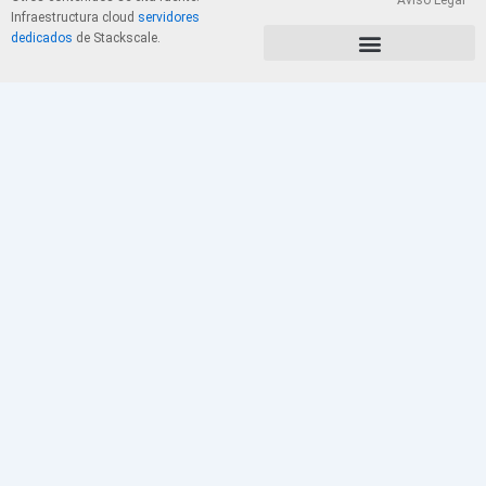
Aviso Legal
Infraestructura cloud
servidores
dedicados
de Stackscale.
PolÃ­tica de Privacidad y Cookies