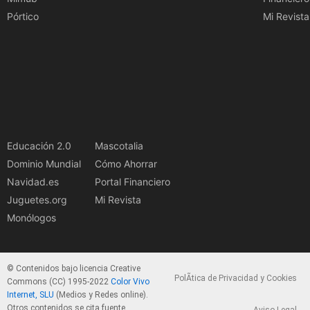
Pórtico
Mi Revista
Educación 2.0
Mascotalia
Dominio Mundial
Cómo Ahorrar
Navidad.es
Portal Financiero
Juguetes.org
Mi Revista
Monólogos
© Contenidos bajo licencia Creative
PolÃ­tica de Privacidad y Cookies
Commons (CC) 1995-2022
Color Vivo
Internet, SLU
(Medios y Redes online).
Otros contenidos se cita fuente.