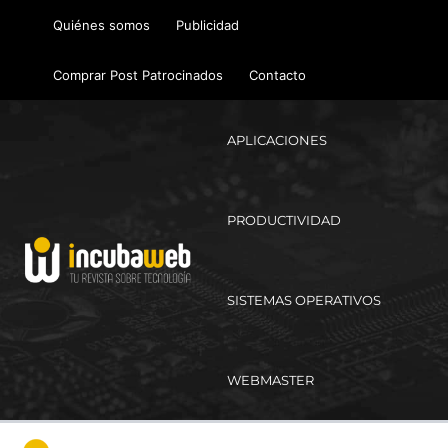
Ir
Quiénes somos
Publicidad
al
contenido
Comprar Post Patrocinados
Contacto
APLICACIONES
PRODUCTIVIDAD
SISTEMAS OPERATIVOS
WEBMASTER
Ma