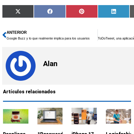
Compartir
Compartir
Compartir
Compart
X
Facebook
Pinterest
LinkedIn
en
en
en
en
(Twitter)
ANTERIOR
Ant
Google Buzz y lo que realmente implica para los usuarios
Alan
Artículos relacionados