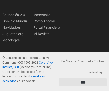
Educación 2.0
Mascotalia
Dominio Mundial
Cómo Ahorrar
Navidad.es
Portal Financiero
Juguetes.org
Mi Revista
Monólogos
© Contenidos bajo licencia Creative
PolÃ­tica de Privacidad y Cookies
Commons (CC) 1995-2022
Color Vivo
Internet, SLU
(Medios y Redes online).
Otros contenidos se cita fuente.
Aviso Legal
Infraestructura cloud
servidores
dedicados
de Stackscale.
PolÃ­tica de Privacidad y Cookies