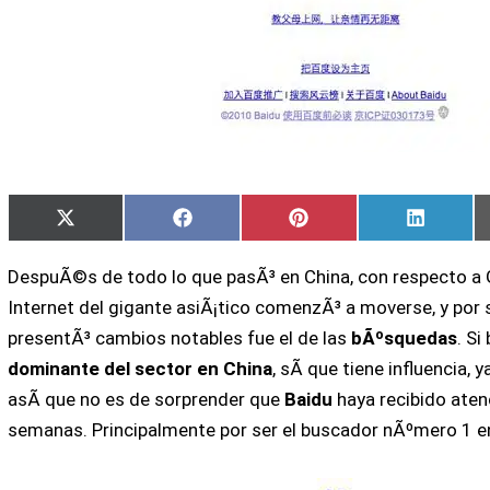
Compartir
Compartir
Compartir
Compart
X
Facebook
Pinterest
LinkedIn
en
en
en
en
(Twitter)
DespuÃ©s de todo lo que pasÃ³ en China, con respecto a 
Internet del gigante asiÃ¡tico comenzÃ³ a moverse, y por
presentÃ³ cambios notables fue el de las
bÃºsquedas
. Si
dominante del sector en China
, sÃ­ que tiene influencia, 
asÃ­ que no es de sorprender que
Baidu
haya recibido aten
semanas. Principalmente por ser el buscador nÃºmero 1 e