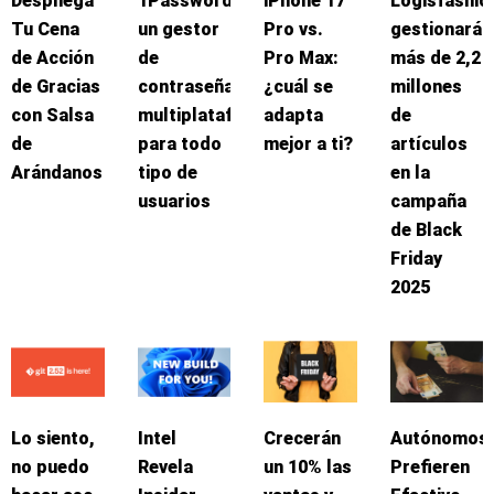
Despliega
1Password:
iPhone 17
Logisfashio
Tu Cena
un gestor
Pro vs.
gestionará
de Acción
de
Pro Max:
más de 2,2
de Gracias
contraseñas
¿cuál se
millones
con Salsa
multiplataforma
adapta
de
de
para todo
mejor a ti?
artículos
Arándanos
tipo de
en la
usuarios
campaña
de Black
Friday
2025
Lo siento,
Intel
Crecerán
Autónomos
no puedo
Revela
un 10% las
Prefieren