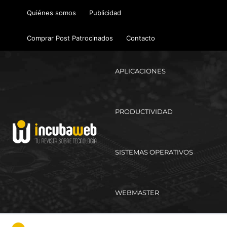
Ir
Quiénes somos
Publicidad
al
contenido
Comprar Post Patrocinados
Contacto
APLICACIONES
PRODUCTIVIDAD
SISTEMAS OPERATIVOS
WEBMASTER
Ma