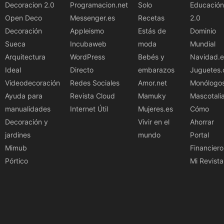
Decoracion 2.0
Programacion.net
Solo
Educación
Open Deco
Messenger.es
Recetas
2.0
Decoración
Appleismo
Estás de
Dominio
Sueca
Incubaweb
moda
Mundial
Arquitectura
WordPress
Bebés y
Navidad.e
Ideal
Directo
embarazos
Juguetes.
Videodecoración
Redes Sociales
Amor.net
Monólogo
Ayuda para
Revista Cloud
Mamuky
Mascotali
manualidades
Internet Útil
Mujeres.es
Cómo
Decoración y
Vivir en el
Ahorrar
jardines
mundo
Portal
Mimub
Financiero
Pórtico
Mi Revista