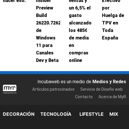
hacer eso.
Insider
ventas y
Efectivo
Preview
un 6,5% el
por
Build
gasto
Huelga de
26220.7262
alcanzado
TPV en
de
los 485€
Toda
Windows
de media
España
11 para
en
Canales
compras
Dev y Beta
online
Incubaweb es un medio de
Medios y Redes
Artículos patrocinados
Servicio de Diseño web
Contacto
Acerca de MyR
DECORACIÓN
TECNOLOGÍA
LIFESTYLE
MIX