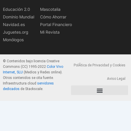
Educación 2.0
Mascotalia
Dominio Mundial
Cómo Ahorrar
Navidad.es
Portal Financiero
Juguetes.org
Mi Revista
Monólogos
© Contenidos bajo licencia Creative
PolÃ­tica de Privacidad y Cookies
Commons (CC) 1995-2022
Color Vivo
Internet, SLU
(Medios y Redes online).
Otros contenidos se cita fuente.
Aviso Legal
Infraestructura cloud
servidores
dedicados
de Stackscale.
PolÃ­tica de Privacidad y Cookies