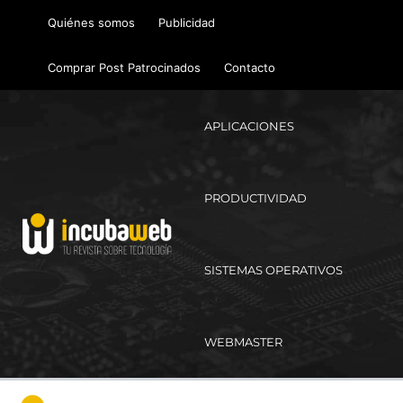
Ir
Quiénes somos
Publicidad
al
contenido
Comprar Post Patrocinados
Contacto
APLICACIONES
PRODUCTIVIDAD
SISTEMAS OPERATIVOS
WEBMASTER
Ma