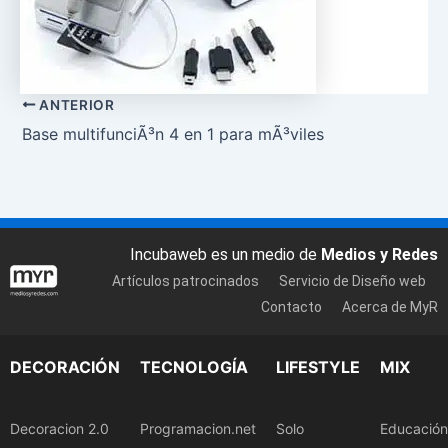
ANTERIOR
Base multifunciÃ³n 4 en 1 para mÃ³viles
Incubaweb es un medio de
Medios y Redes
Artículos patrocinados
Servicio de Diseño web
Contacto
Acerca de MyR
DECORACIÓN
TECNOLOGÍA
LIFESTYLE
MIX
Decoracion 2.0
Programacion.net
Solo
Educación