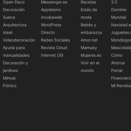
Open Deco
Messenger.es
Recetas
2.0
Decoración
Appleismo
Estás de
Dominio
Sueca
Incubaweb
moda
Mundial
Arquitectura
WordPress
Bebés y
Navidad.e
Ideal
Directo
embarazos
Juguetes.
Videodecoración
Redes Sociales
Amor.net
Monólogo
Ayuda para
Revista Cloud
Mamuky
Mascotali
manualidades
Internet Útil
Mujeres.es
Cómo
Decoración y
Vivir en el
Ahorrar
jardines
mundo
Portal
Mimub
Financiero
Pórtico
Mi Revista