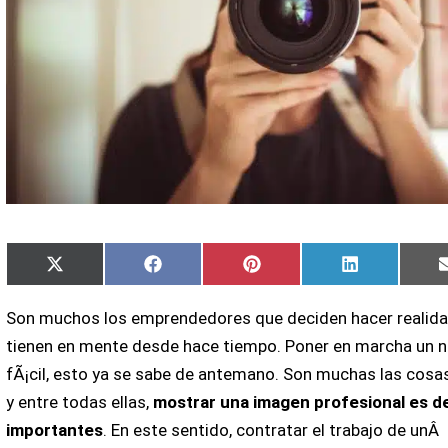
Compartir
Compartir
Compartir
Compartir
X
Facebook
Pinterest
LinkedIn
en
en
en
en
(Twitter)
Son muchos los emprendedores que deciden hacer realida
tienen en mente desde hace tiempo. Poner en marcha un n
fÃ¡cil, esto ya se sabe de antemano. Son muchas las cosas
y entre todas ellas,
mostrar una imagen profesional es de
importantes
. En este sentido, contratar el trabajo de unÂ