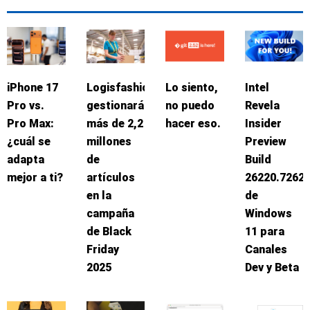
iPhone 17
Logisfashion
Lo siento,
Intel
Pro vs.
gestionará
no puedo
Revela
Pro Max:
más de 2,2
hacer eso.
Insider
¿cuál se
millones
Preview
adapta
de
Build
mejor a ti?
artículos
26220.7262
en la
de
campaña
Windows
de Black
11 para
Friday
Canales
2025
Dev y Beta