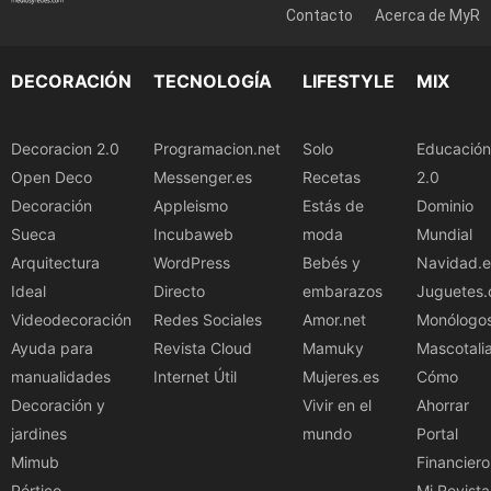
Contacto
Acerca de MyR
DECORACIÓN
TECNOLOGÍA
LIFESTYLE
MIX
Decoracion 2.0
Programacion.net
Solo
Educación
Open Deco
Messenger.es
Recetas
2.0
Decoración
Appleismo
Estás de
Dominio
Sueca
Incubaweb
moda
Mundial
Arquitectura
WordPress
Bebés y
Navidad.e
Ideal
Directo
embarazos
Juguetes.
Videodecoración
Redes Sociales
Amor.net
Monólogo
Ayuda para
Revista Cloud
Mamuky
Mascotali
manualidades
Internet Útil
Mujeres.es
Cómo
Decoración y
Vivir en el
Ahorrar
jardines
mundo
Portal
Mimub
Financiero
Pórtico
Mi Revista