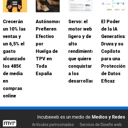
Crecerán
Autónomos
Servo: el
El Poder
un 10% las
Prefieren
motor web
de la IA
ventas y
Efectivo
ligero y de
Generativa:
un 6,5% el
por
alto
Druva y su
gasto
Huelga de
rendimiento
Copiloto
alcanzado
TPV en
que quiere
para una
los 485€
Toda
conquistar
Protección
de media
España
a los
de Datos
en
desarrolladores
Eficaz
compras
online
Incubaweb es un medio de
Medios y Redes
Artículos patrocinados
Servicio de Diseño web