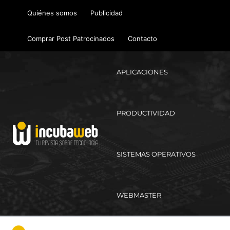
Ir
Quiénes somos
Publicidad
al
contenido
Comprar Post Patrocinados
Contacto
APLICACIONES
PRODUCTIVIDAD
SISTEMAS OPERATIVOS
WEBMASTER
Ma