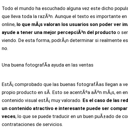
Todo el mundo ha escuchado alguna vez este dicho popular
que lleva toda la razÃ³n. Aunque el texto es importante en
online,
lo que mÃ¡s valoran los usuarios son poder ver i
ayude a tener una mejor percepciÃ³n del producto
o ser
viendo. De esta forma, podrÃ¡n determinar si realmente es
no.
Una buena fotografÃ­a ayuda en las ventas
EstÃ¡ comprobado que las buenas fotografÃ­as llegan a ve
propio producto en sÃ­. Esto se acentÃºa aÃºn mÃ¡s, en e
contenido visual estÃ¡ muy valorado.
Es el caso de las re
un contenido atractivo e interesante puede ser compart
veces
, lo que se puede traducir en un buen puÃ±ado de c
contrataciones de servicios.