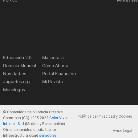
Educación 2.0
Mascotalia
Dominio Mundial
Cómo Ahorrar
Navidad.es
Portal Financiero
Juguetes.org
Mi Revista
Monólogos
© Contenidos bajo licencia Creative
PolÃ­tica de Privacidad y Cookies
Commons (CC) 1995-2022
Color Vivo
Internet, SLU
(Medios y Redes online).
Otros contenidos se cita fuente.
Aviso Legal
Infraestructura cloud
servidores