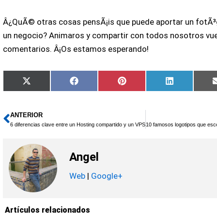
Â¿QuÃ© otras cosas pensÃ¡is que puede aportar un fotÃ³g
un negocio? Animaros y compartir con todos nosotros vu
comentarios. Â¡Os estamos esperando!
Compartir
Compartir
Compartir
Compartir
X
Facebook
Pinterest
LinkedIn
en
en
en
en
(Twitter)
ANTERIOR
Ant
6 diferencias clave entre un Hosting compartido y un VPS
10 famosos logotipos que esc
Angel
Web
|
Google+
Artículos relacionados