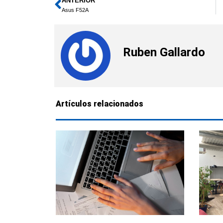
ANTERIOR
Ant
Asus F52A
Ruben Gallardo
Artículos relacionados