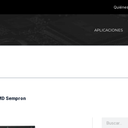
Quiéne
APLICACIONES
AMD Sempron
Buscar