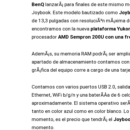
BenQ
lanzarÃ¡ para finales de este mismo mes
Joybook. Este modelo bautizado como
Joyb
de 13,3 pulgadas con resoluciÃ³n mÃ¡xima d
encontramos con la nueva
plataforma Yuko
procesador
AMD Sempron 200U con una fre
AdemÃ¡s, su memoria RAM podrÃ¡ ser ampliab
apartado de almacenamiento contamos con u
grÃ¡fica del equipo corre a cargo de una tarj
Contamos con varios puertos USB 2.0, salid
Ethernet, WiFi b/g/n y una baterÃ­Â­a de 6 c
aproximadamente. El sistema operativo ser
tanto en color azul como en color blanco. L
momento, es el precio que tendrÃ¡ el
Joyboo
momento.