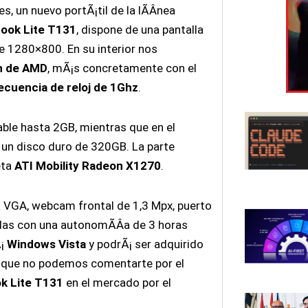
, un nuevo portÃ¡til de la lÃ­Â­nea
ook Lite T131
, dispone de una pantalla
e 1280×800. En su interior nos
n de AMD
, mÃ¡s concretamente con el
cuencia de reloj de 1Ghz
.
le hasta 2GB, mientras que en el
n disco duro de 320GB. La parte
eta
ATI Mobility Radeon X1270
.
a VGA, webcam frontal de 1,3 Mpx, puerto
eldas con una autonomÃ­Â­a de 3 horas
Ã¡
Windows Vista
y podrÃ¡ ser adquirido
o que no podemos comentarte por el
k Lite T131
en el mercado por el