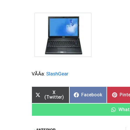
VÃ­Â­a:
SlashGear
X
Facebook
Pint
(Twitter)
What