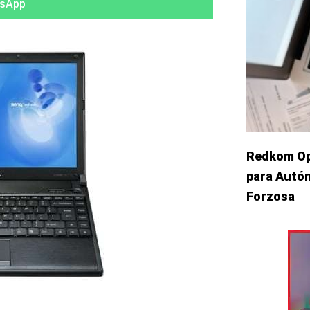
sApp
Redkom Opt
para Autón
Forzosa