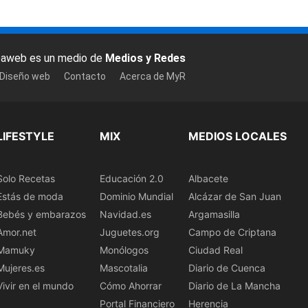
baweb es un medio de
Medios y Redes
 Diseño web
Contacto
Acerca de MyR
LIFESTYLE
MIX
MEDIOS LOCALES
Solo Recetas
Educación 2.0
Albacete
Estás de moda
Dominio Mundial
Alcázar de San Juan
Bebés y embarazos
Navidad.es
Argamasilla
Amor.net
Juguetes.org
Campo de Criptana
Mamuky
Monólogos
Ciudad Real
Mujeres.es
Mascotalia
Diario de Cuenca
Vivir en el mundo
Cómo Ahorrar
Diario de La Mancha
Portal Financiero
Herencia