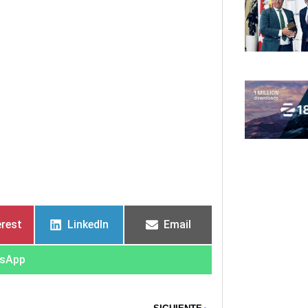
erest
LinkedIn
Email
sApp