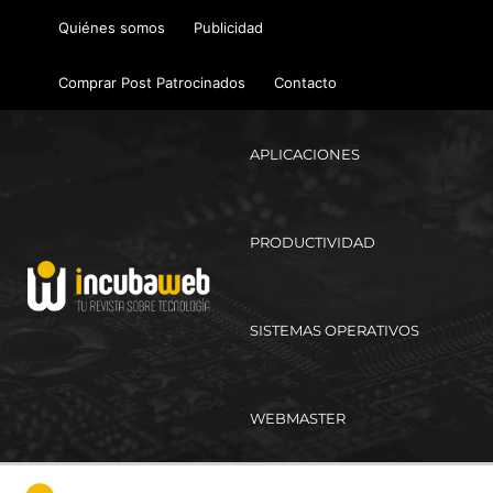
Ir
Quiénes somos
Publicidad
al
contenido
Comprar Post Patrocinados
Contacto
APLICACIONES
PRODUCTIVIDAD
SISTEMAS OPERATIVOS
WEBMASTER
Ma