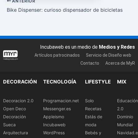
ANTERIOR
Bike Dispenser: curioso dispensador de bicicletas
Incubaweb es un medio de
Medios y Redes
Artículos patrocinados
Servicio de Diseño web
Contacto
Acerca de MyR
DECORACIÓN
TECNOLOGÍA
LIFESTYLE
MIX
Decoracion 2.0
Programacion.net
Solo
Educación
Open Deco
Messenger.es
Recetas
2.0
Decoración
Appleismo
Estás de
Dominio
Sueca
Incubaweb
moda
Mundial
Arquitectura
WordPress
Bebés y
Navidad.e