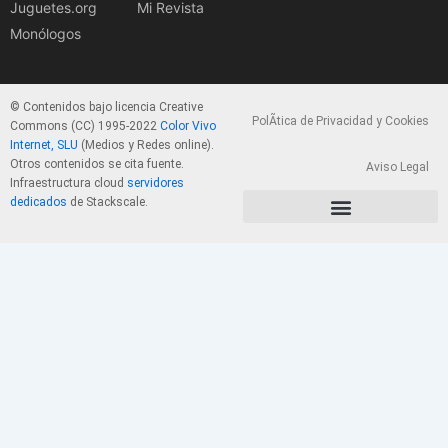
Juguetes.org
Mi Revista
Monólogos
© Contenidos bajo licencia Creative
PolÃ­tica de Privacidad y Cookies
Commons (CC) 1995-2022
Color Vivo
Internet, SLU
(Medios y Redes online).
Otros contenidos se cita fuente.
Aviso Legal
Infraestructura cloud
servidores
dedicados
de Stackscale.
PolÃ­tica de Privacidad y Cookies