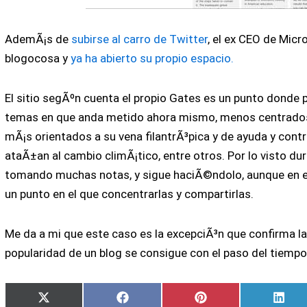
AdemÃ¡s de
subirse al carro de Twitter
, el ex CEO de Micr
blogocosa y
ya ha abierto su propio espacio.
El sitio segÃºn cuenta el propio Gates es un punto donde 
temas en que anda metido ahora mismo, menos centrados
mÃ¡s orientados a su vena filantrÃ³pica y de ayuda y cont
ataÃ±an al cambio climÃ¡tico, entre otros. Por lo visto du
tomando muchas notas, y sigue haciÃ©ndolo, aunque en e
un punto en el que concentrarlas y compartirlas.
Me da a mi que este caso es la excepciÃ³n que confirma la
popularidad de un blog se consigue con el paso del tiemp
Compartir
Compartir
Compartir
Comp
X
Facebook
Pinterest
Link