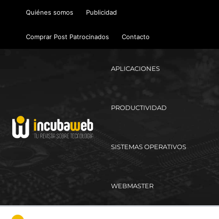
Ir
Quiénes somos
Publicidad
al
contenido
Comprar Post Patrocinados
Contacto
APLICACIONES
PRODUCTIVIDAD
SISTEMAS OPERATIVOS
WEBMASTER
Ma