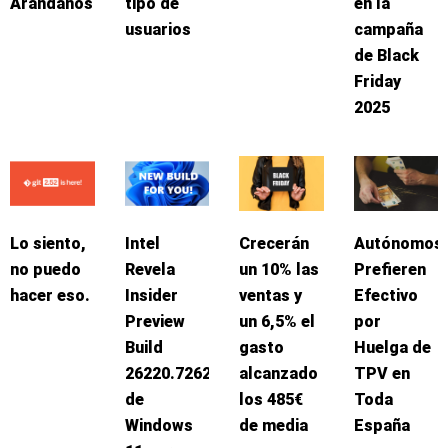
Arándanos
tipo de
en la
usuarios
campaña
de Black
Friday
2025
Lo siento,
Intel
Crecerán
Autónomos
no puedo
Revela
un 10% las
Prefieren
hacer eso.
Insider
ventas y
Efectivo
Preview
un 6,5% el
por
Build
gasto
Huelga de
26220.7262
alcanzado
TPV en
de
los 485€
Toda
Windows
de media
España