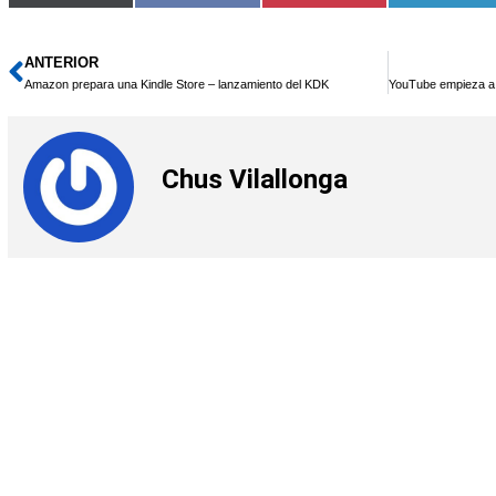
en
en
en
en
(Twitter)
ANTERIOR
Ant
Amazon prepara una Kindle Store – lanzamiento del KDK
Chus Vilallonga