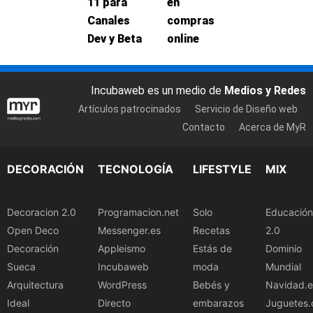
11 para
en
Canales
compras
Dev y Beta
online
Incubaweb es un medio de
Medios y Redes
Artículos patrocinados
Servicio de Diseño web
Contacto
Acerca de MyR
DECORACIÓN
TECNOLOGÍA
LIFESTYLE
MIX
Decoracion 2.0
Programacion.net
Solo
Educación
Open Deco
Messenger.es
Recetas
2.0
Decoración
Appleismo
Estás de
Dominio
Sueca
Incubaweb
moda
Mundial
Arquitectura
WordPress
Bebés y
Navidad.e
Ideal
Directo
embarazos
Juguetes.