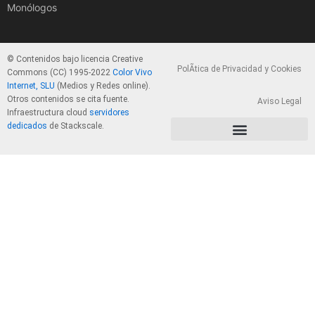
Monólogos
© Contenidos bajo licencia Creative
PolÃ­tica de Privacidad y Cookies
Commons (CC) 1995-2022
Color Vivo
Internet, SLU
(Medios y Redes online).
Otros contenidos se cita fuente.
Aviso Legal
Infraestructura cloud
servidores
dedicados
de Stackscale.
PolÃ­tica de Privacidad y Cookies