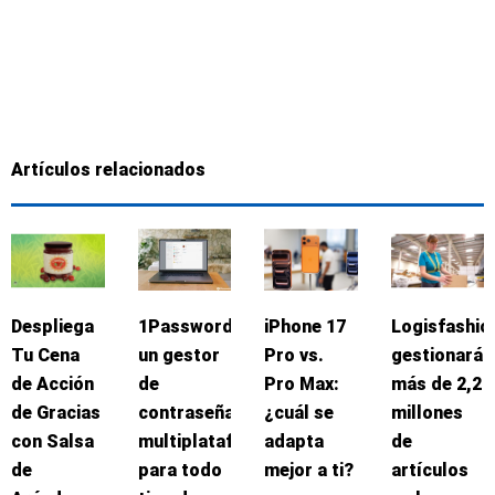
Artículos relacionados
Despliega
1Password:
iPhone 17
Logisfashio
Tu Cena
un gestor
Pro vs.
gestionará
de Acción
de
Pro Max:
más de 2,2
de Gracias
contraseñas
¿cuál se
millones
con Salsa
multiplataforma
adapta
de
de
para todo
mejor a ti?
artículos