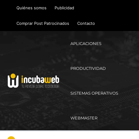
Ir
Quiénes somos
Publicidad
al
contenido
Comprar Post Patrocinados
Contacto
APLICACIONES
PRODUCTIVIDAD
SISTEMAS OPERATIVOS
WEBMASTER
Ma