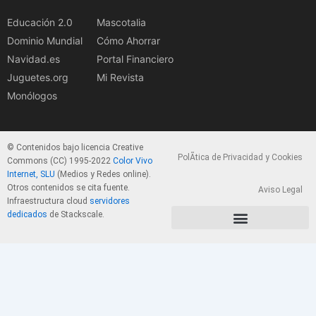
Educación 2.0
Mascotalia
Dominio Mundial
Cómo Ahorrar
Navidad.es
Portal Financiero
Juguetes.org
Mi Revista
Monólogos
© Contenidos bajo licencia Creative
PolÃ­tica de Privacidad y Cookies
Commons (CC) 1995-2022
Color Vivo
Internet, SLU
(Medios y Redes online).
Otros contenidos se cita fuente.
Aviso Legal
Infraestructura cloud
servidores
dedicados
de Stackscale.
PolÃ­tica de Privacidad y Cookies