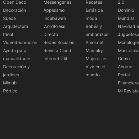
Open Deco
Messenger.es
Recetas
2.0
Decoración
Appleismo
Estás de
Dominio
Sueca
Incubaweb
moda
Mundial
Arquitectura
WordPress
Bebés y
Navidad.e
Ideal
Directo
embarazos
Juguetes.
Videodecoración
Redes Sociales
Amor.net
Monólogo
Ayuda para
Revista Cloud
Mamuky
Mascotali
manualidades
Internet Útil
Mujeres.es
Cómo
Decoración y
Vivir en el
Ahorrar
jardines
mundo
Portal
Mimub
Financiero
Pórtico
Mi Revista