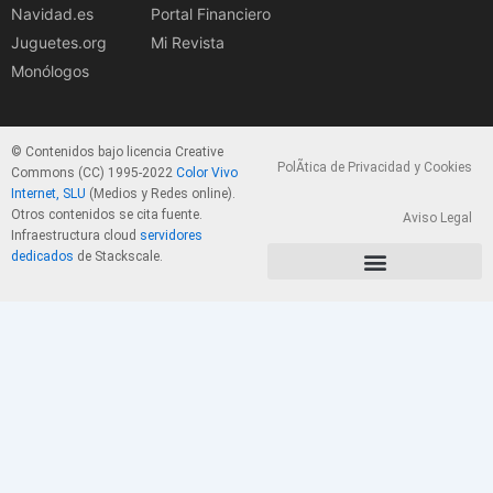
Navidad.es
Portal Financiero
Juguetes.org
Mi Revista
Monólogos
© Contenidos bajo licencia Creative
PolÃ­tica de Privacidad y Cookies
Commons (CC) 1995-2022
Color Vivo
Internet, SLU
(Medios y Redes online).
Otros contenidos se cita fuente.
Aviso Legal
Infraestructura cloud
servidores
dedicados
de Stackscale.
PolÃ­tica de Privacidad y Cookies