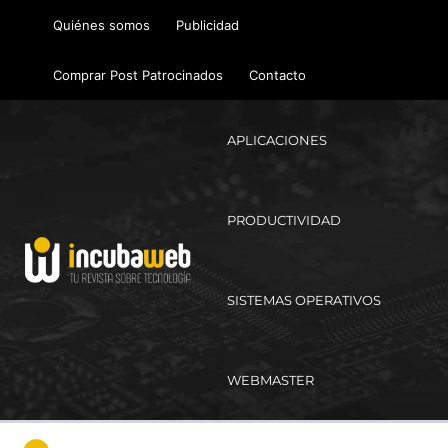
Ir
Quiénes somos
Publicidad
al
contenido
Comprar Post Patrocinados
Contacto
APLICACIONES
PRODUCTIVIDAD
SISTEMAS OPERATIVOS
WEBMASTER
Ma