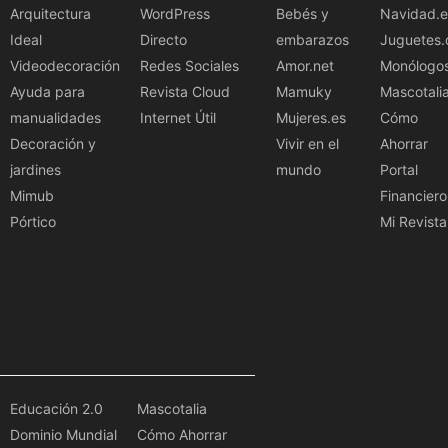
Arquitectura
WordPress
Bebés y
Navidad.e
Ideal
Directo
embarazos
Juguetes.
Videodecoración
Redes Sociales
Amor.net
Monólogo
Ayuda para
Revista Cloud
Mamuky
Mascotali
manualidades
Internet Útil
Mujeres.es
Cómo
Decoración y
Vivir en el
Ahorrar
jardines
mundo
Portal
Mimub
Financiero
Pórtico
Mi Revista
Educación 2.0
Mascotalia
Dominio Mundial
Cómo Ahorrar