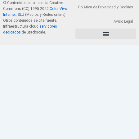
© Contenidos bajo licencia Creative
PolÃ­tica de Privacidad y Cookies
Commons (CC) 1995-2022
Color Vivo
Internet, SLU
(Medios y Redes online).
Otros contenidos se cita fuente.
Aviso Legal
Infraestructura cloud
servidores
dedicados
de Stackscale.
PolÃ­tica de Privacidad y Cookies