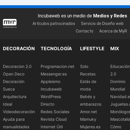
Incubaweb es un medio de
Medios y Redes
Artículos patrocinados
Servicio de Diseño web
Contacto
Acerca de MyR
DECORACIÓN
TECNOLOGÍA
LIFESTYLE
MIX
Decoracion 2.0
Programacion.net
Solo
Educación
Open Deco
Messenger.es
Recetas
2.0
Decoración
Appleismo
Estás de
Dominio
Sueca
Incubaweb
moda
Mundial
Arquitectura
WordPress
Bebés y
Navidad.e
Ideal
Directo
embarazos
Juguetes.
Videodecoración
Redes Sociales
Amor.net
Monólogo
Ayuda para
Revista Cloud
Mamuky
Mascotali
manualidades
Internet Útil
Mujeres.es
Cómo