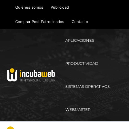
Ir
Quiénes somos
Publicidad
al
contenido
Comprar Post Patrocinados
Contacto
APLICACIONES
PRODUCTIVIDAD
SISTEMAS OPERATIVOS
WEBMASTER
Ma