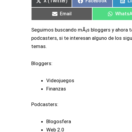
X (Twitter)
Facebook
L
Email
Whats
Seguimos buscando mÃ¡s bloggers y ahora
podcasters, si te interesan alguno de los sig
temas.
Bloggers:
Videojuegos
Finanzas
Podcasters:
Blogosfera
Web 2.0