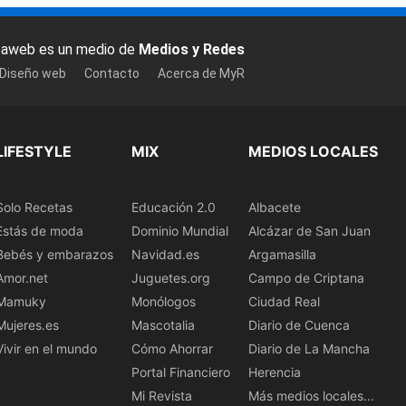
baweb es un medio de
Medios y Redes
 Diseño web
Contacto
Acerca de MyR
LIFESTYLE
MIX
MEDIOS LOCALES
Solo Recetas
Educación 2.0
Albacete
Estás de moda
Dominio Mundial
Alcázar de San Juan
Bebés y embarazos
Navidad.es
Argamasilla
Amor.net
Juguetes.org
Campo de Criptana
Mamuky
Monólogos
Ciudad Real
Mujeres.es
Mascotalia
Diario de Cuenca
Vivir en el mundo
Cómo Ahorrar
Diario de La Mancha
Portal Financiero
Herencia
Mi Revista
Más medios locales...