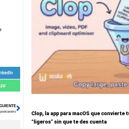
e
inkedIn
App
IGUIENTE
Siguiente
 podcasters
Clop, la app para macOS que convierte t
“ligeros” sin que te des cuenta