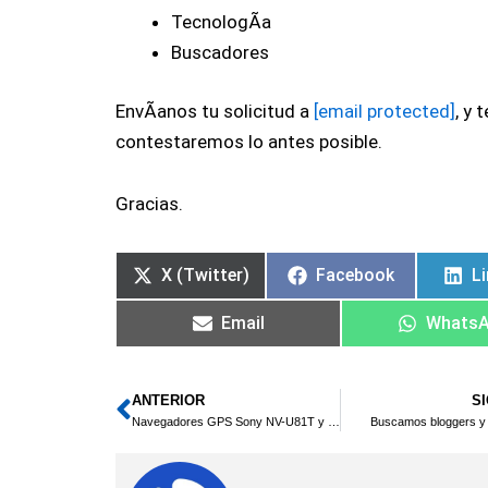
TecnologÃ­a
Buscadores
EnvÃ­anos tu solicitud a
[email protected]
, y t
contestaremos lo antes posible.
Gracias.
X (Twitter)
Facebook
L
Email
Whats
ANTERIOR
S
Ant
Navegadores GPS Sony NV-U81T y NV-U80
Buscamos bloggers y