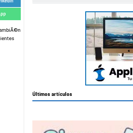
inkedIn
App
 tambiÃ©n
uientes
Últimos artículos