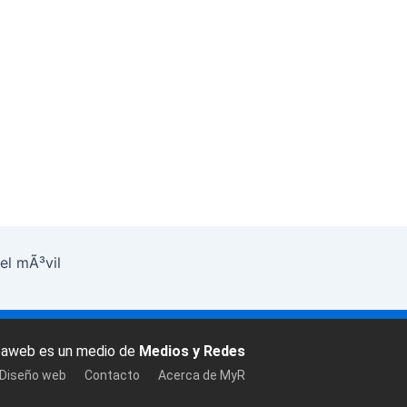
el mÃ³vil
baweb es un medio de
Medios y Redes
 Diseño web
Contacto
Acerca de MyR