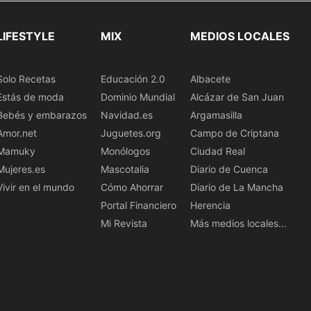
LIFESTYLE
MIX
MEDIOS LOCALES
Solo Recetas
Educación 2.0
Albacete
Estás de moda
Dominio Mundial
Alcázar de San Juan
Bebés y embarazos
Navidad.es
Argamasilla
Amor.net
Juguetes.org
Campo de Criptana
Mamuky
Monólogos
Ciudad Real
Mujeres.es
Mascotalia
Diario de Cuenca
Vivir en el mundo
Cómo Ahorrar
Diario de La Mancha
Portal Financiero
Herencia
Mi Revista
Más medios locales...