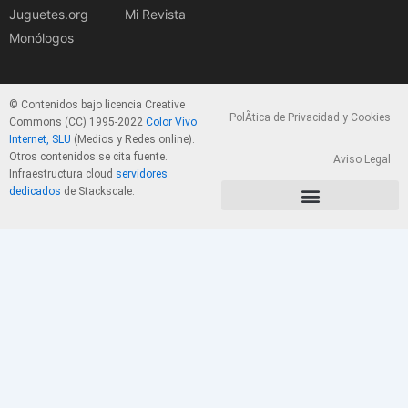
Juguetes.org
Mi Revista
Monólogos
© Contenidos bajo licencia Creative
PolÃ­tica de Privacidad y Cookies
Commons (CC) 1995-2022
Color Vivo
Internet, SLU
(Medios y Redes online).
Otros contenidos se cita fuente.
Aviso Legal
Infraestructura cloud
servidores
dedicados
de Stackscale.
PolÃ­tica de Privacidad y Cookies