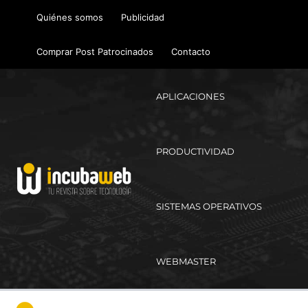
Ir
Quiénes somos
Publicidad
al
contenido
Comprar Post Patrocinados
Contacto
APLICACIONES
PRODUCTIVIDAD
SISTEMAS OPERATIVOS
WEBMASTER
Ma