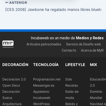
ANTERIOR
[CES 2008] Jawbone ha regalado manos libres bluetoo
Incubaweb es un medio de
Medios y Redes
Artículos patrocinados
Servicio de Diseño web
Contacto
Acerca de MyR
DECORACIÓN
TECNOLOGÍA
LIFESTYLE
MIX
Decoracion 2.0
Programacion.net
Solo
Educación
Open Deco
Messenger.es
Recetas
2.0
Decoración
Appleismo
Estás de
Dominio
Sueca
Incubaweb
moda
Mundial
Arquitectura
WordPress
Bebés y
Navidad.e