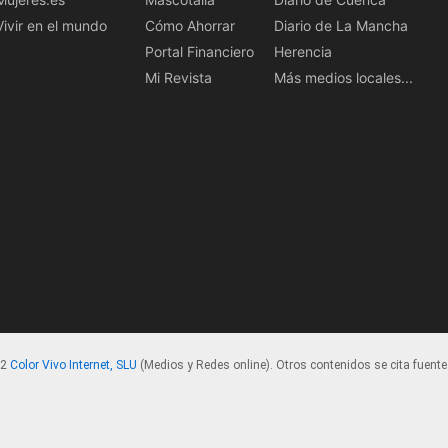
Vivir en el mundo
Cómo Ahorrar
Diario de La Mancha
Portal Financiero
Herencia
Mi Revista
Más medios locales...
22
Color Vivo Internet, SLU
(Medios y Redes online). Otros contenidos se cita fuente.