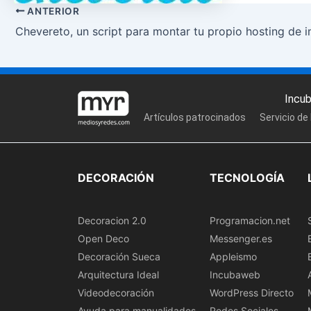
ANTERIOR
Chevereto, un script para montar tu propio hosting de 
Incu
Artículos patrocinados
Servicio de
DECORACIÓN
TECNOLOGÍA
Decoracion 2.0
Programacion.net
Open Deco
Messenger.es
Decoración Sueca
Appleismo
Arquitectura Ideal
Incubaweb
Videodecoración
WordPress Directo
Ayuda para manualidades
Redes Sociales