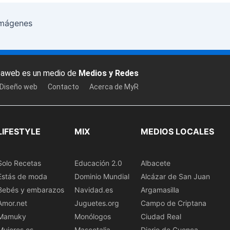
imágenes
baweb es un medio de
Medios y Redes
 Diseño web
Contacto
Acerca de MyR
LIFESTYLE
MIX
MEDIOS LOCALES
Solo Recetas
Educación 2.0
Albacete
Estás de moda
Dominio Mundial
Alcázar de San Juan
Bebés y embarazos
Navidad.es
Argamasilla
Amor.net
Juguetes.org
Campo de Criptana
Mamuky
Monólogos
Ciudad Real
Mujeres.es
Mascotalia
Diario de Cuenca