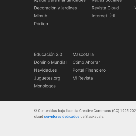
Decoración y jardines
Revista Cloud
Mimub
Internet Útil
Pórtico
Educación 2.0
Mascotalia
Dominio Mundial
Cómo Ahorrar
Navidad.es
Portal Financiero
Juguetes.org
Mi Revista
Monólogos
© Contenidos bajo licencia Creative Commons (CC) 1995-20
cloud
servidores dedicados
de Stackscale.