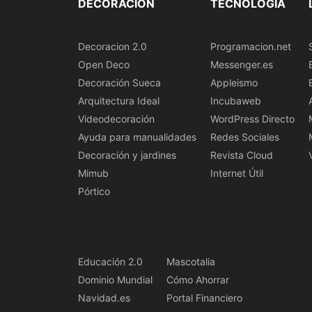
DECORACIÓN
TECNOLOGÍA
Decoracion 2.0
Programacion.net
Open Deco
Messenger.es
Decoración Sueca
Appleismo
Arquitectura Ideal
Incubaweb
Videodecoración
WordPress Directo
Ayuda para manualidades
Redes Sociales
Decoración y jardines
Revista Cloud
Mimub
Internet Útil
Pórtico
Educación 2.0
Mascotalia
Dominio Mundial
Cómo Ahorrar
Navidad.es
Portal Financiero