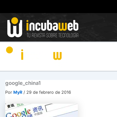
Ir
al
contenido
google_china1
Por
MyR
/
29 de febrero de 2016