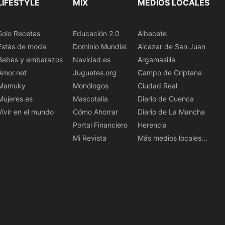
LIFESTYLE
MIX
MEDIOS LOCALES
Solo Recetas
Educación 2.0
Albacete
Estás de moda
Dominio Mundial
Alcázar de San Juan
Bebés y embarazos
Navidad.es
Argamasilla
Amor.net
Juguetes.org
Campo de Criptana
Mamuky
Monólogos
Ciudad Real
Mujeres.es
Mascotalia
Diario de Cuenca
Vivir en el mundo
Cómo Ahorrar
Diario de La Mancha
Portal Financiero
Herencia
Mi Revista
Más medios locales...