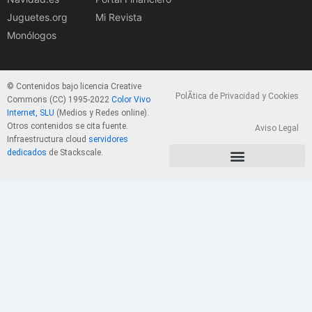
Juguetes.org
Mi Revista
Monólogos
© Contenidos bajo licencia Creative
PolÃ­tica de Privacidad y Cookies
Commons (CC) 1995-2022
Color Vivo
Internet, SLU
(Medios y Redes online).
Otros contenidos se cita fuente.
Aviso Legal
Infraestructura cloud
servidores
dedicados
de Stackscale.
PolÃ­tica de Privacidad y Cookies