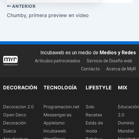
ANTERIOR
Chumby, primera preview en video
Incubaweb es un medio de
Medios y Redes
Artículos patrocinados
Servicio de Diseño web
Contacto
Acerca de MyR
DECORACIÓN
TECNOLOGÍA
LIFESTYLE
MIX
Decoracion 2.0
Programacion.net
Solo
Educación
Open Deco
Messenger.es
Recetas
2.0
Decoración
Appleismo
Estás de
Dominio
Sueca
Incubaweb
moda
Mundial
Arquitectura
WordPress
Bebés y
Navidad.e