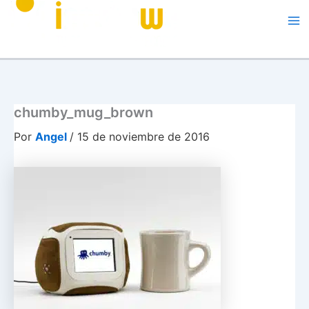
Me
chumby_mug_brown
Por
Angel
/
15 de noviembre de 2016