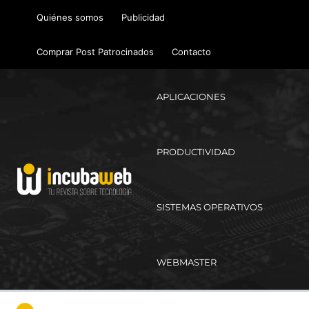
Ir
Quiénes somos
Publicidad
al
contenido
Comprar Post Patrocinados
Contacto
APLICACIONES
PRODUCTIVIDAD
SISTEMAS OPERATIVOS
WEBMASTER
Ma