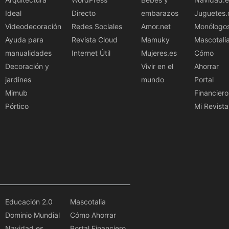
Ideal
Directo
embarazos
Juguetes.
Videodecoración
Redes Sociales
Amor.net
Monólogo
Ayuda para
Revista Cloud
Mamuky
Mascotali
manualidades
Internet Útil
Mujeres.es
Cómo
Decoración y
Vivir en el
Ahorrar
jardines
mundo
Portal
Mimub
Financiero
Pórtico
Mi Revista
Educación 2.0
Mascotalia
Dominio Mundial
Cómo Ahorrar
Navidad.es
Portal Financiero