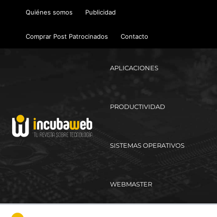
Ir
Quiénes somos
Publicidad
al
contenido
Comprar Post Patrocinados
Contacto
APLICACIONES
PRODUCTIVIDAD
SISTEMAS OPERATIVOS
WEBMASTER
Ma