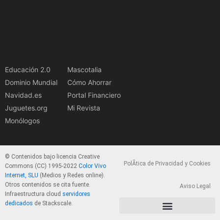
Educación 2.0
Mascotalia
Dominio Mundial
Cómo Ahorrar
Navidad.es
Portal Financiero
Juguetes.org
Mi Revista
Monólogos
© Contenidos bajo licencia Creative
PolÃ­tica de Privacidad y Cookies
Commons (CC) 1995-2022
Color Vivo
Internet, SLU
(Medios y Redes online).
Otros contenidos se cita fuente.
Aviso Legal
Infraestructura cloud
servidores
dedicados
de Stackscale.
PolÃ­tica de Privacidad y Cookies