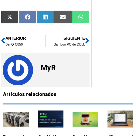
Compartir
Compartir
Compartir
Compartir
Compartir
X
Facebook
LinkedIn
Email
WhatsApp
en
en
en
en
en
(Twitter)
ANTERIOR
SIGUIENTE
Ant
Siguiente
BenQ C850
Bamboo PC de DELL
MyR
Artículos relacionados