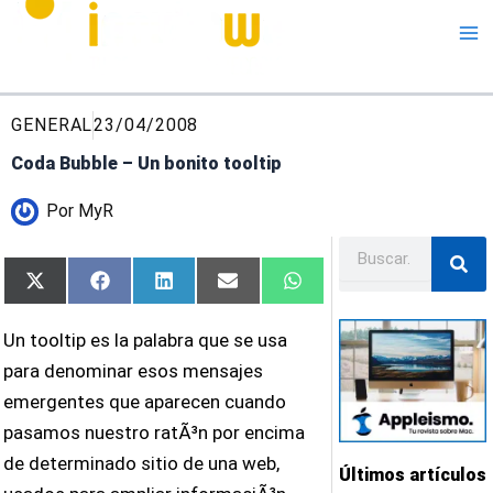
Me
GENERAL
23/04/2008
Coda Bubble – Un bonito tooltip
Por
MyR
Buscar
Compartir
Compartir
Compartir
Compartir
Compartir
X
Facebook
LinkedIn
Email
WhatsApp
en
en
en
en
en
(Twitter)
Un tooltip es la palabra que se usa
para denominar esos mensajes
emergentes que aparecen cuando
pasamos nuestro ratÃ³n por encima
de determinado sitio de una web,
Últimos artículos