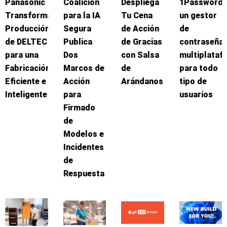
Panasonic
Coalición
Despliega
1Password:
Transforma
para la IA
Tu Cena
un gestor
Producción
Segura
de Acción
de
de DELTEC
Publica
de Gracias
contraseña
para una
Dos
con Salsa
multiplataf
Fabricación
Marcos de
de
para todo
Eficiente e
Acción
Arándanos
tipo de
Inteligente
para
usuarios
Firmado
de
Modelos e
Incidentes
de
Respuesta