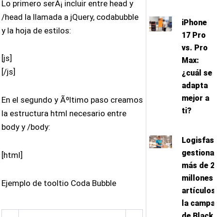
Lo primero serÃ¡ incluir entre head y
/head la llamada a jQuery, codabubble
iPhone
y la hoja de estilos:
17 Pro
vs. Pro
[js]
Max:
[/js]
¿cuál se
adapta
mejor a
En el segundo y Ãºltimo paso creamos
ti?
la estructura html necesario entre
body y /body:
Logisfas
gestiona
[html]
más de 2
millones 
Ejemplo de tooltio Coda Bubble
artículos
la campa
de Black