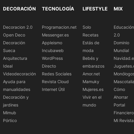
DECORACIÓN
TECNOLOGÍA
LIFESTYLE
MIX
Decoracion 2.0
Programacion.net
Solo
Educación
Open Deco
Messenger.es
Recetas
2.0
Decoración
Appleismo
Estás de
Dominio
Sueca
Incubaweb
moda
Mundial
Arquitectura
WordPress
Bebés y
Navidad.e
Ideal
Directo
embarazos
Juguetes.
Videodecoración
Redes Sociales
Amor.net
Monólogo
Ayuda para
Revista Cloud
Mamuky
Mascotali
manualidades
Internet Útil
Mujeres.es
Cómo
Decoración y
Vivir en el
Ahorrar
jardines
mundo
Portal
Mimub
Financiero
Pórtico
Mi Revista