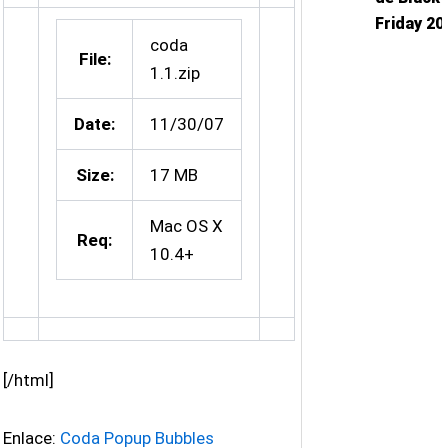
Friday 20
coda
File:
1.1.zip
Date:
11/30/07
Size:
17 MB
Mac OS X
Req:
10.4+
[/html]
Enlace:
Coda Popup Bubbles