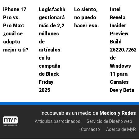
iPhone 17
Logisfashion
Lo siento,
Intel
Pro vs.
gestionará
no puedo
Revela
Pro Max:
más de 2,2
hacer eso.
Insider
¿cuál se
millones
Preview
adapta
de
Build
mejor a ti?
artículos
26220.7262
en la
de
campaña
Windows
de Black
11 para
Friday
Canales
2025
Dev y Beta
Incubaweb es un medio de
Medios y Redes
Artículos patrocinados
Servicio de Diseño web
Contacto
Acerca de MyR