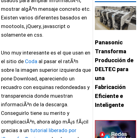
usados para ampliar informaciÃ³n,
mostrar algÃºn mensaje concreto etc.
Existen varios diferentes basados en
mootools, jQuery, javascript o
solamente en css.
Panasonic
Transforma
Uno muy interesante es el que usan en
Producción de
el sitio de
Coda
al pasar el ratÃ³n
DELTEC para
sobre la imagen superior izquierda que
una
pone Download, apareciendo un
Fabricación
recuadro con esquinas redondeadas y
Eficiente e
transparencia donde muestran
informaciÃ³n de la descarga.
Inteligente
Conseguirlo tiene su merito y
complicaciÃ³n, ahora algo mÃ¡s fÃ¡cil
gracias a un
tutorial liberado por