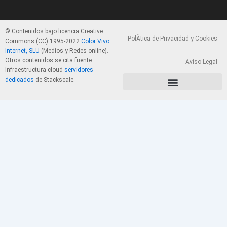
© Contenidos bajo licencia Creative
PolÃ­tica de Privacidad y Cookies
Commons (CC) 1995-2022
Color Vivo
Internet, SLU
(Medios y Redes online).
Otros contenidos se cita fuente.
Aviso Legal
Infraestructura cloud
servidores
dedicados
de Stackscale.
PolÃ­tica de Privacidad y Cookies