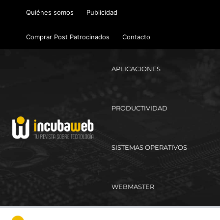
Ir
Quiénes somos
Publicidad
al
contenido
Comprar Post Patrocinados
Contacto
APLICACIONES
PRODUCTIVIDAD
SISTEMAS OPERATIVOS
WEBMASTER
Ma