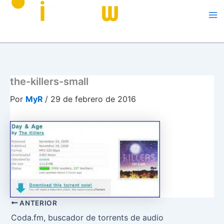
Me
the-killers-small
Por
MyR
/
29 de febrero de 2016
ANTERIOR
Coda.fm, buscador de torrents de audio