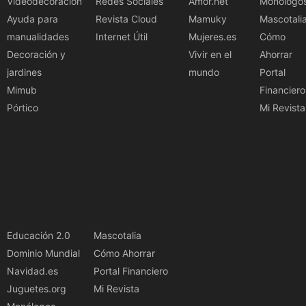
Videodecoración
Redes Sociales
Amor.net
Monólogo
Ayuda para
Revista Cloud
Mamuky
Mascotali
manualidades
Internet Útil
Mujeres.es
Cómo
Decoración y
Vivir en el
Ahorrar
jardines
mundo
Portal
Mimub
Financiero
Pórtico
Mi Revista
Educación 2.0
Mascotalia
Dominio Mundial
Cómo Ahorrar
Navidad.es
Portal Financiero
Juguetes.org
Mi Revista