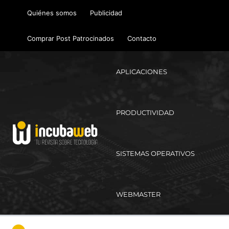
Ir
Quiénes somos
Publicidad
al
contenido
Comprar Post Patrocinados
Contacto
APLICACIONES
PRODUCTIVIDAD
SISTEMAS OPERATIVOS
WEBMASTER
Ma