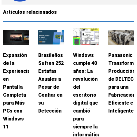
Artículos relacionados
Expansión
Brasileños
Windows
Panasonic
de la
Sufren 252
cumple 40
Transforma
Experiencia
Estafas
años: La
Producción
en
Anuales a
revolución
de DELTEC
Pantalla
Pesar de
del
para una
Completa
Confiar en
escritorio
Fabricación
para Más
su
digital que
Eficiente e
PCs con
Detección
cambió
Inteligente
Windows
para
11
siempre la
informática