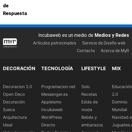
de
Respuesta
Incubaweb es un medio de
Medios y Redes
Artículos patrocinados
Servicio de Diseño web
Contacto
Acerca de MyR
DECORACIÓN
TECNOLOGÍA
LIFESTYLE
MIX
Decoracion 2.0
Programacion.net
Solo
Educación
Open Deco
Messenger.es
Recetas
2.0
Decoración
Appleismo
Estás de
Dominio
Sueca
Incubaweb
moda
Mundial
Arquitectura
WordPress
Bebés y
Navidad.e
Ideal
Directo
embarazos
Juguetes.