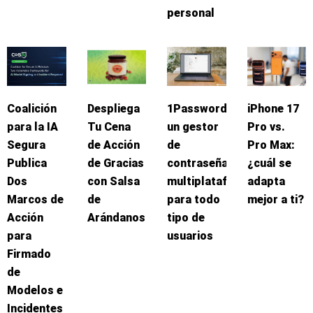
personal
Coalición
Despliega
1Password:
iPhone 17
para la IA
Tu Cena
un gestor
Pro vs.
Segura
de Acción
de
Pro Max:
Publica
de Gracias
contraseñas
¿cuál se
Dos
con Salsa
multiplataforma
adapta
Marcos de
de
para todo
mejor a ti?
Acción
Arándanos
tipo de
para
usuarios
Firmado
de
Modelos e
Incidentes