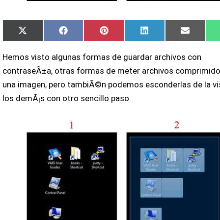
Compartir
Compartir
Compartir
Compartir
Compart
X
Facebook
Pinterest
LinkedIn
Email
en
en
en
en
en
(Twitter)
Hemos visto algunas formas de guardar archivos con
contraseÃ±a, otras formas de meter archivos comprimido
una imagen, pero tambiÃ©n podemos esconderlas de la vi
los demÃ¡s con otro sencillo paso.