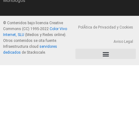
Monólogos
© Contenidos bajo licencia Creative
PolÃ­tica de Privacidad y Cookies
Commons (CC) 1995-2022
Color Vivo
Internet, SLU
(Medios y Redes online).
Otros contenidos se cita fuente.
Aviso Legal
Infraestructura cloud
servidores
dedicados
de Stackscale.
PolÃ­tica de Privacidad y Cookies