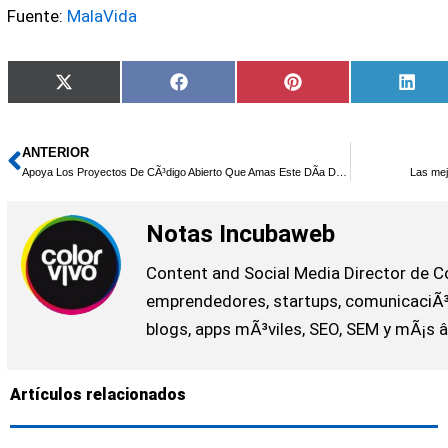
Fuente:
MalaVida
Compartir
Compartir
Compartir
Comp
X
Facebook
Pinterest
Link
en
en
en
en
(Twitter)
ANTERIOR
Ant
Apoya Los Proyectos De CÃ³digo Abierto Que Amas Este DÃ­a De San ValentÃ­n
Las mej
Notas Incubaweb
Content and Social Media Director de Co
emprendedores, startups, comunicaciÃ³n
blogs, apps mÃ³viles, SEO, SEM y mÃ¡s 
Artículos relacionados