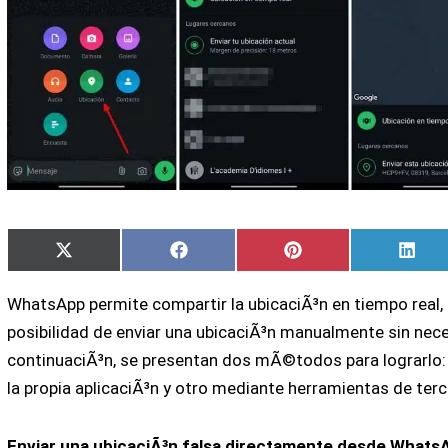
Compartir
Compartir
Compartir
Comp
X
Facebook
Pinterest
Link
en
en
en
en
(Twitter)
WhatsApp permite compartir la ubicaciÃ³n en tiempo real,
posibilidad de enviar una ubicaciÃ³n manualmente sin neces
continuaciÃ³n, se presentan dos mÃ©todos para lograrlo: 
la propia aplicaciÃ³n y otro mediante herramientas de terc
Enviar una ubicaciÃ³n falsa directamente desde Whats