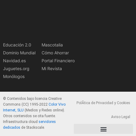
Educación 2.0
Mascotalia
Dominio Mundial
Cómo Ahorrar
Navidad.es
Portal Financiero
Juguetes.org
Mi Revista
Monólogos
© Contenidos bajo licencia Creative
PolÃ­tica de Privacidad y Cookies
Commons (CC) 1995-2022
Color Vivo
Internet, SLU
(Medios y Redes online).
Otros contenidos se cita fuente.
Aviso Legal
Infraestructura cloud
servidores
dedicados
de Stackscale.