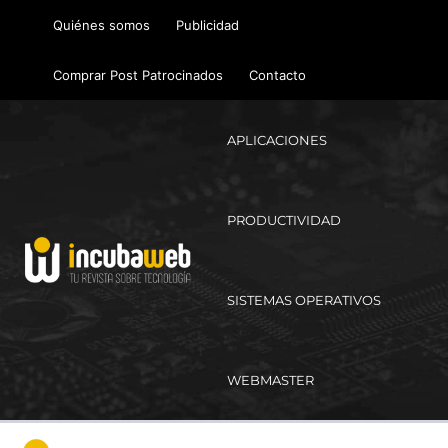
Ir
Quiénes somos
Publicidad
al
contenido
Comprar Post Patrocinados
Contacto
APLICACIONES
PRODUCTIVIDAD
SISTEMAS OPERATIVOS
WEBMASTER
Ma