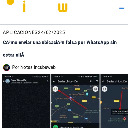
Me
APLICACIONES
24/02/2025
CÃ³mo enviar una ubicaciÃ³n falsa por WhatsApp sin
estar allÃ­
Por
Notas Incubaweb