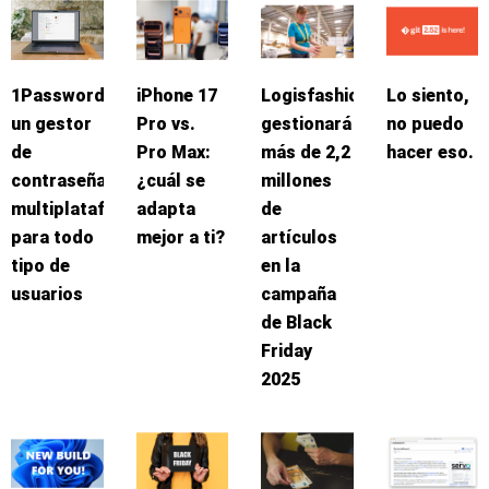
1Password:
iPhone 17
Logisfashion
Lo siento,
un gestor
Pro vs.
gestionará
no puedo
de
Pro Max:
más de 2,2
hacer eso.
contraseñas
¿cuál se
millones
multiplataforma
adapta
de
para todo
mejor a ti?
artículos
tipo de
en la
usuarios
campaña
de Black
Friday
2025