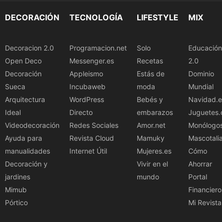
DECORACIÓN
TECNOLOGÍA
LIFESTYLE
MIX
Decoracion 2.0
Programacion.net
Solo
Educación
Open Deco
Messenger.es
Recetas
2.0
Decoración
Appleismo
Estás de
Dominio
Sueca
Incubaweb
moda
Mundial
Arquitectura
WordPress
Bebés y
Navidad.e
Ideal
Directo
embarazos
Juguetes.
Videodecoración
Redes Sociales
Amor.net
Monólogo
Ayuda para
Revista Cloud
Mamuky
Mascotali
manualidades
Internet Útil
Mujeres.es
Cómo
Decoración y
Vivir en el
Ahorrar
jardines
mundo
Portal
Mimub
Financiero
Pórtico
Mi Revista