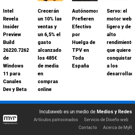
Intel
Crecerán
Autónomos
Servo: el
Revela
un 10% las
Prefieren
motor web
Insider
ventas y
Efectivo
ligero y de
Preview
un 6,5% el
por
alto
Build
gasto
Huelga de
rendimiento
26220.7262
alcanzado
TPV en
que quiere
de
los 485€
Toda
conquistar
Windows
de media
España
a los
11 para
en
desarrollad
Canales
compras
Dev y Beta
online
Incubaweb es un medio de
Medios y Redes
Artículos patrocinados
Servicio de Diseño web
Contacto
Acerca de MyR