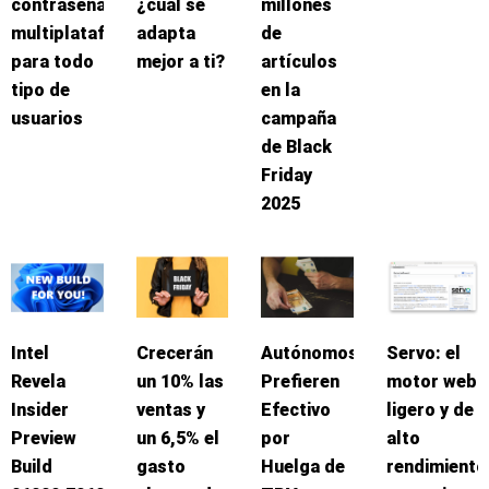
contraseñas
¿cuál se
millones
multiplataforma
adapta
de
para todo
mejor a ti?
artículos
tipo de
en la
usuarios
campaña
de Black
Friday
2025
Intel
Crecerán
Autónomos
Servo: el
Revela
un 10% las
Prefieren
motor web
Insider
ventas y
Efectivo
ligero y de
Preview
un 6,5% el
por
alto
Build
gasto
Huelga de
rendimiento