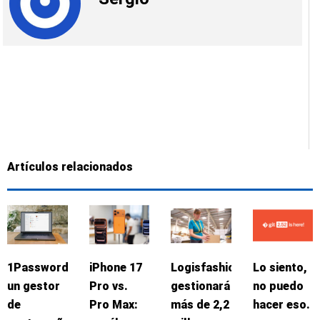
Artículos relacionados
1Password:
iPhone 17
Logisfashion
Lo siento,
un gestor
Pro vs.
gestionará
no puedo
de
Pro Max:
más de 2,2
hacer eso.