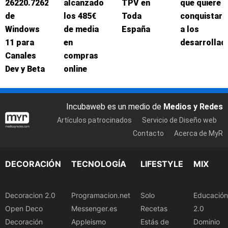
26220.7262
alcanzado
TPV en
que quiere
de
los 485€
Toda
conquistar
Windows
de media
España
a los
11 para
en
desarrollad
Canales
compras
Dev y Beta
online
Incubaweb es un medio de
Medios y Redes
Artículos patrocinados
Servicio de Diseño web
Contacto
Acerca de MyR
DECORACIÓN
TECNOLOGÍA
LIFESTYLE
MIX
Decoracion 2.0
Programacion.net
Solo
Educación
Open Deco
Messenger.es
Recetas
2.0
Decoración
Appleismo
Estás de
Dominio