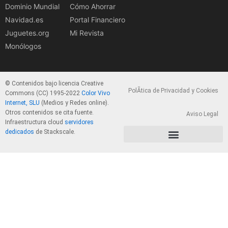
Dominio Mundial
Cómo Ahorrar
Navidad.es
Portal Financiero
Juguetes.org
Mi Revista
Monólogos
© Contenidos bajo licencia Creative
PolÃ­tica de Privacidad y Cookies
Commons (CC) 1995-2022
Color Vivo
Internet, SLU
(Medios y Redes online).
Otros contenidos se cita fuente.
Aviso Legal
Infraestructura cloud
servidores
dedicados
de Stackscale.
PolÃ­tica de Privacidad y Cookies