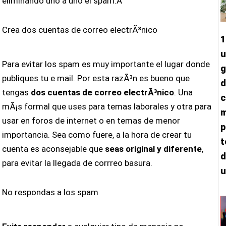
eliminando uno a uno el spam.Â
Crea dos cuentas de correo electrÃ³nico
1
u
Para evitar los spam es muy importante el lugar donde
g
publiques tu e mail. Por esta razÃ³n es bueno que
d
tengas
dos cuentas de correo electrÃ³nico
. Una
c
mÃ¡s formal que uses para temas laborales y otra para
m
usar en foros de internet o en temas de menor
p
importancia. Sea como fuere, a la hora de crear tu
t
cuenta es aconsejable que
seas original y diferente
,
d
para evitar la llegada de corrreo basura.
u
No respondas a los spam