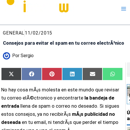
Me
GENERAL
11/02/2015
Consejos para evitar el spam en tu correo electrÃ³nico
Por
Sergio
B
Compartir
Compartir
Compartir
Compartir
Compartir
Compar
X
Facebook
Pinterest
LinkedIn
Email
Whats
en
en
en
en
en
en
(Twitter)
No hay cosa mÃ¡s molesta en este mundo que revisar
tu correo elÃ©ctronico y encontrarte
la bandeja de
entrada
llena de spam o correo no deseado. Si sigues
Ú
estos consejos, ya no recibirÃ¡s
mÃ¡s publicidad no
a
deseada
en tu email, ni tendrÃ¡s que perder el tiempo