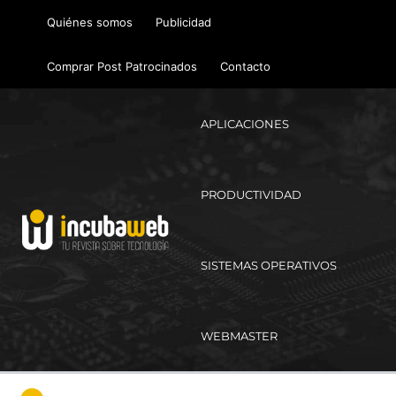
Ir
Quiénes somos
Publicidad
al
contenido
Comprar Post Patrocinados
Contacto
APLICACIONES
PRODUCTIVIDAD
SISTEMAS OPERATIVOS
WEBMASTER
Ma