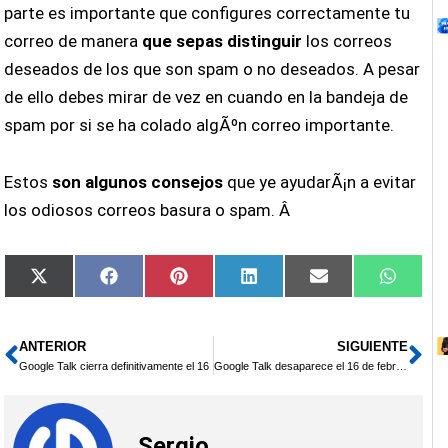
parte es importante que configures correctamente tu
correo de manera
que sepas distinguir
los correos
deseados de los que son spam o no deseados. A pesar
de ello debes mirar de vez en cuando en la bandeja de
spam por si se ha colado algÃºn correo importante.
Estos
son algunos consejos
que ye ayudarÃ¡n a evitar
los odiosos correos basura o spam. Â
Compartir
Compartir
Compartir
Compartir
Compartir
Compar
X
Facebook
Pinterest
LinkedIn
Email
Whats
en
en
en
en
en
en
(Twitter)
ANTERIOR
SIGUIENTE
Ant
Si
Google Talk cierra definitivamente el 16
Google Talk desaparece el 16 de febrero
Sergio