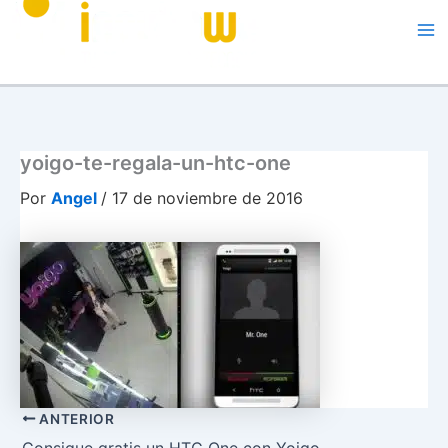
Me
yoigo-te-regala-un-htc-one
Por
Angel
/
17 de noviembre de 2016
ANTERIOR
Consigue gratis un HTC One con Yoigo