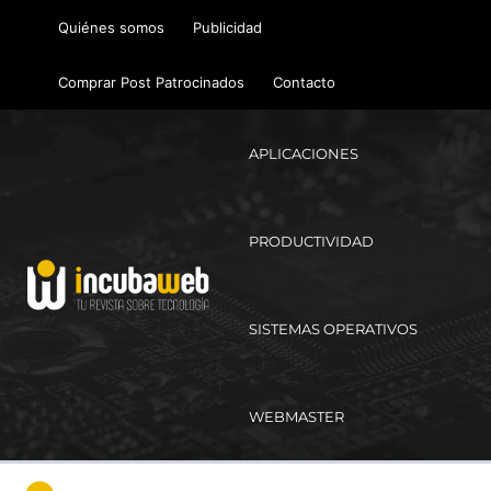
Ir
Quiénes somos
Publicidad
al
contenido
Comprar Post Patrocinados
Contacto
APLICACIONES
PRODUCTIVIDAD
SISTEMAS OPERATIVOS
WEBMASTER
Ma