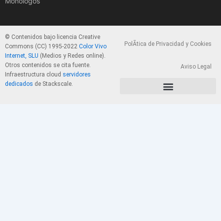
Monólogos
© Contenidos bajo licencia Creative
PolÃ­tica de Privacidad y Cookies
Commons (CC) 1995-2022
Color Vivo
Internet, SLU
(Medios y Redes online).
Otros contenidos se cita fuente.
Aviso Legal
Infraestructura cloud
servidores
dedicados
de Stackscale.
PolÃ­tica de Privacidad y Cookies