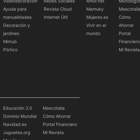
Videodecoración
Redes Sociales
Amor.net
Monólogo
Ayuda para
Revista Cloud
Mamuky
Mascotali
manualidades
Internet Útil
Mujeres.es
Cómo
Decoración y
Vivir en el
Ahorrar
jardines
mundo
Portal
Mimub
Financiero
Pórtico
Mi Revista
Educación 2.0
Mascotalia
Dominio Mundial
Cómo Ahorrar
Navidad.es
Portal Financiero
Juguetes.org
Mi Revista