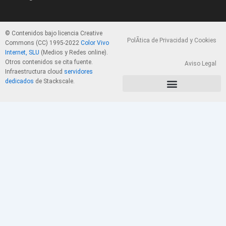
© Contenidos bajo licencia Creative
PolÃ­tica de Privacidad y Cookies
Commons (CC) 1995-2022
Color Vivo
Internet, SLU
(Medios y Redes online).
Otros contenidos se cita fuente.
Aviso Legal
Infraestructura cloud
servidores
dedicados
de Stackscale.
PolÃ­tica de Privacidad y Cookies