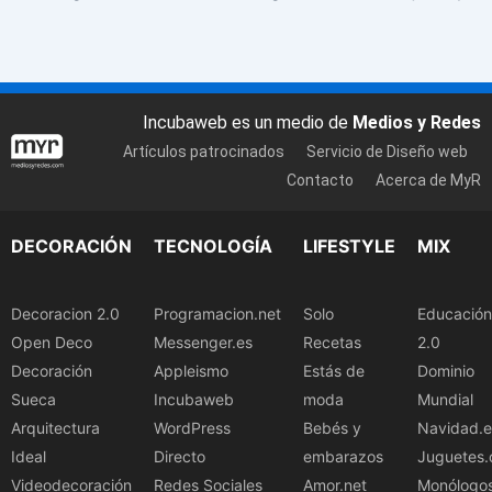
Incubaweb es un medio de
Medios y Redes
Artículos patrocinados
Servicio de Diseño web
Contacto
Acerca de MyR
DECORACIÓN
TECNOLOGÍA
LIFESTYLE
MIX
Decoracion 2.0
Programacion.net
Solo
Educación
Open Deco
Messenger.es
Recetas
2.0
Decoración
Appleismo
Estás de
Dominio
Sueca
Incubaweb
moda
Mundial
Arquitectura
WordPress
Bebés y
Navidad.e
Ideal
Directo
embarazos
Juguetes.
Videodecoración
Redes Sociales
Amor.net
Monólogo