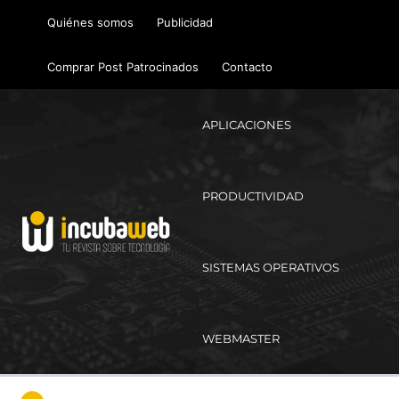
Ir
Quiénes somos
Publicidad
al
contenido
Comprar Post Patrocinados
Contacto
APLICACIONES
PRODUCTIVIDAD
SISTEMAS OPERATIVOS
WEBMASTER
Ma