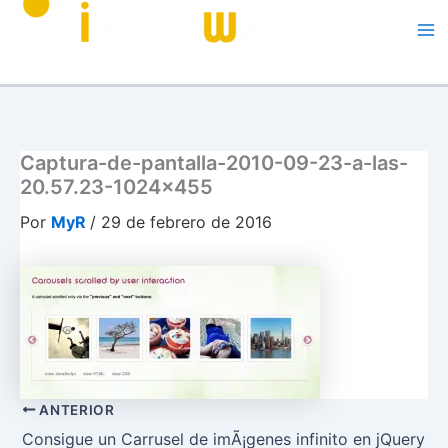
Me
Captura-de-pantalla-2010-09-23-a-las-
20.57.23-1024×455
Por
MyR
/
29 de febrero de 2016
ANTERIOR
Consigue un Carrusel de imÃ¡genes infinito en jQuery c