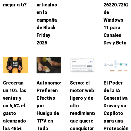
mejor a ti?
artículos
26220.7262
en la
de
campaña
Windows
de Black
11 para
Friday
Canales
2025
Dev y Beta
Crecerán
Autónomos
Servo: el
El Poder
un 10% las
Prefieren
motor web
de la IA
ventas y
Efectivo
ligero y de
Generativa:
un 6,5% el
por
alto
Druva y su
gasto
Huelga de
rendimiento
Copiloto
alcanzado
TPV en
que quiere
para una
los 485€
Toda
conquistar
Protección