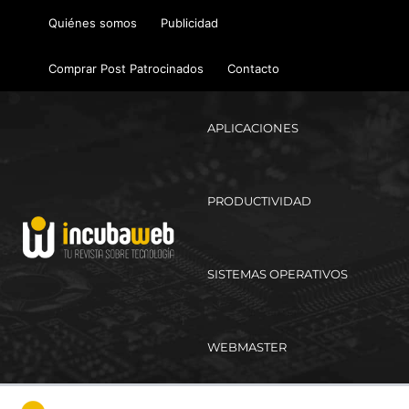
Ir
Quiénes somos
Publicidad
al
contenido
Comprar Post Patrocinados
Contacto
APLICACIONES
PRODUCTIVIDAD
SISTEMAS OPERATIVOS
WEBMASTER
Ma