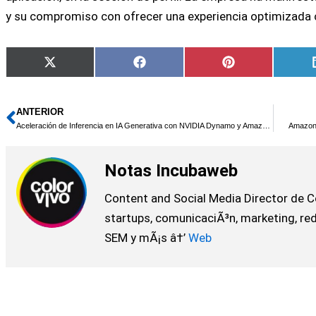
y su compromiso con ofrecer una experiencia optimizada 
Compartir
Compartir
Compartir
X
Facebook
Pinterest
en
en
en
(Twitter)
ANTERIOR
Ant
Aceleración de Inferencia en IA Generativa con NVIDIA Dynamo y Amazon EKS
Amazon 
Notas Incubaweb
Content and Social Media Director de C
startups, comunicaciÃ³n, marketing, red
SEM y mÃ¡s â†’
Web