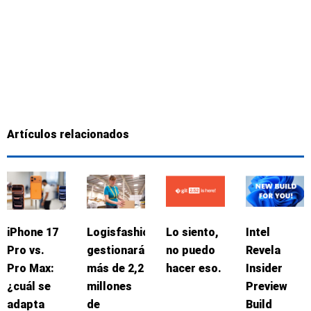
Artículos relacionados
iPhone 17
Logisfashion
Lo siento,
Intel
Pro vs.
gestionará
no puedo
Revela
Pro Max:
más de 2,2
hacer eso.
Insider
¿cuál se
millones
Preview
adapta
de
Build