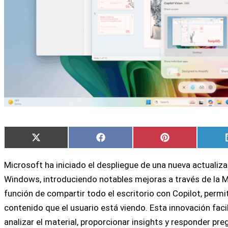
Compartir
Compartir
Compartir
X
Facebook
Pinterest
en
en
en
(Twitter)
Microsoft ha iniciado el despliegue de una nueva actualizac
Windows, introduciendo notables mejoras a través de la M
función de compartir todo el escritorio con Copilot, permi
contenido que el usuario está viendo. Esta innovación facil
analizar el material, proporcionar insights y responder pre