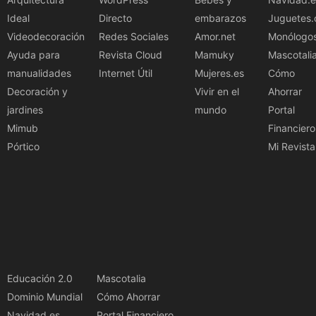
Ideal
Directo
embarazos
Juguetes.
Videodecoración
Redes Sociales
Amor.net
Monólogo
Ayuda para
Revista Cloud
Mamuky
Mascotali
manualidades
Internet Útil
Mujeres.es
Cómo
Decoración y
Vivir en el
Ahorrar
jardines
mundo
Portal
Mimub
Financiero
Pórtico
Mi Revista
Educación 2.0
Mascotalia
Dominio Mundial
Cómo Ahorrar
Navidad.es
Portal Financiero