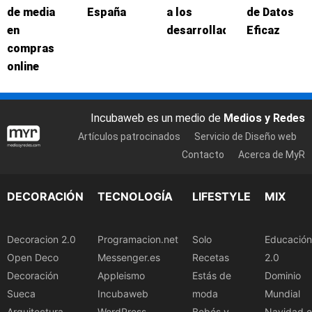
de media
España
a los
de Datos
en
desarrolladores
Eficaz
compras
online
Incubaweb es un medio de
Medios y Redes
Artículos patrocinados
Servicio de Diseño web
Contacto
Acerca de MyR
DECORACIÓN
TECNOLOGÍA
LIFESTYLE
MIX
Decoracion 2.0
Programacion.net
Solo
Educación
Open Deco
Messenger.es
Recetas
2.0
Decoración
Appleismo
Estás de
Dominio
Sueca
Incubaweb
moda
Mundial
Arquitectura
WordPress
Bebés y
Navidad.e