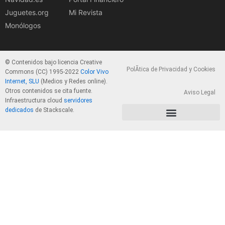
Juguetes.org
Mi Revista
Monólogos
© Contenidos bajo licencia Creative
PolÃ­tica de Privacidad y Cookies
Commons (CC) 1995-2022
Color Vivo
Internet, SLU
(Medios y Redes online).
Otros contenidos se cita fuente.
Aviso Legal
Infraestructura cloud
servidores
dedicados
de Stackscale.
PolÃ­tica de Privacidad y Cookies